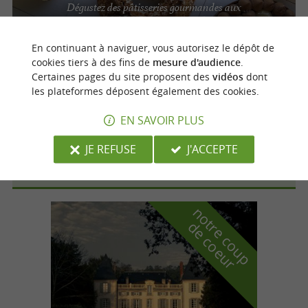
Dégustez des pâtisseries gourmandes aux
saveurs inédites à Montauban
En continuant à naviguer, vous autorisez le dépôt de
cookies tiers à des fins de
mesure d'audience
.
Certaines pages du site proposent des
vidéos
dont
Montauban
les plateformes déposent également des cookies.
EN SAVOIR PLUS
Sweet Délices
JE REFUSE
J'ACCEPTE
n
o
t
e
c
o
u
p
e
c
o
e
u
r
d
r