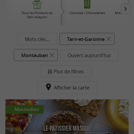
Tous les Produits du
Chocolat / Chocolatiers
Miel / Confi
Tarn Aveyron
Mots clés...
Tarn-et-Garonne
Montauban
Ouvert aujourd'hui
Plus de filtres
Afficher la carte
Montauban
Le Patissier Masqué