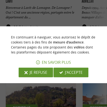
Lavit
Auvillar
Bienvenue à Lavit-de-Lomagne. De Lomagne ?
Depuis 1994, Auvill
Oui ! C'est une ancienne région, partagée entre le
Beaux Villages de 
département du ...
manquer d'aller ...
11,9 km - Lavit
17,8 km - 
En continuant à naviguer, vous autorisez le dépôt de
cookies tiers à des fins de
mesure d'audience
.
Certaines pages du site proposent des
vidéos
dont
les plateformes déposent également des cookies.
NOUS AVONS TESTÉ
POUR VOUS
EN SAVOIR PLUS
JE REFUSE
J'ACCEPTE