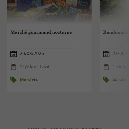
Marché gourmand nocturne
Randonnée d
20/08/2026
23/08/
11,9 km - Lavit
17,8 km
Marchés
Sorties