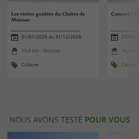
Les visites guidées du Cloître de
Concert | Rê
Moissac
01/01/2026 au 31/12/2026
27/09/
15,9 km - Moissac
16,0 km
Culture
Concert
NOUS AVONS TESTÉ
POUR VOUS