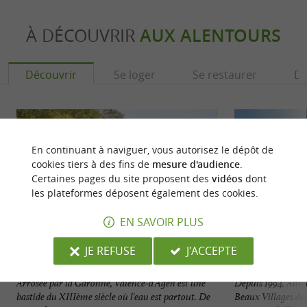
À DÉCOUVRIR
AUX ALENTOURS
Découvrir
Se loger
Se restaurer
Dé
En continuant à naviguer, vous autorisez le dépôt de
cookies tiers à des fins de
mesure d'audience
.
Certaines pages du site proposent des
vidéos
dont
les plateformes déposent également des cookies.
EN SAVOIR PLUS
JE REFUSE
J'ACCEPTE
Valence
Auvillar
Arrosée par la Garonne, Valence-d'Agen est une
Depuis 1994, Auvill
bastide du XIIIème siècle où l'eau est partout. De
Beaux Villages de 