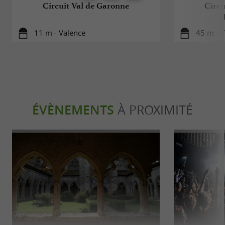
Circuit Val de Garonne
Circu
11 m - Valence
45 m - 
ÉVÈNEMENTS
À PROXIMITÉ