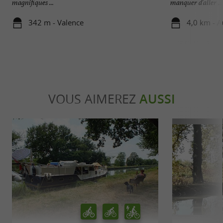
magnifiques ...
manquer d'aller ...
342 m - Valence
4,0 km - A
VOUS AIMEREZ
AUSSI