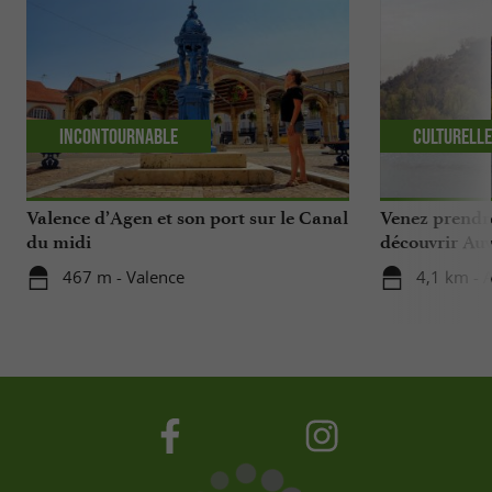
Incontournable
Culturell
Valence d’Agen et son port sur le Canal
Venez prendre
du midi
découvrir Auvi
467 m - Valence
4,1 km - A