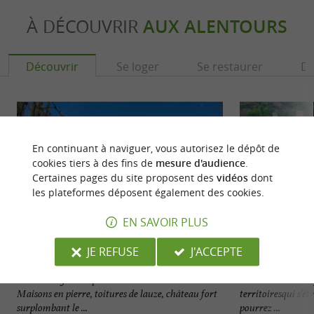
À DÉCOUVRIR
AUX ALENTOURS
Découvrir
Se loger
Se restaurer
Dé
En continuant à naviguer, vous autorisez le dépôt de
cookies tiers à des fins de
mesure d'audience
.
Certaines pages du site proposent des
vidéos
dont
les plateformes déposent également des cookies.
EN SAVOIR PLUS
JE REFUSE
J'ACCEPTE
Belcastel
Vallée de l'Aveyr
Lieu très agréable pour vos vacances en vue !
La Vallée de L’Av
Maisons en pierre, toitures de lauze, château fort
territoiresqui s’é
surplombant le ...
pourrez ...