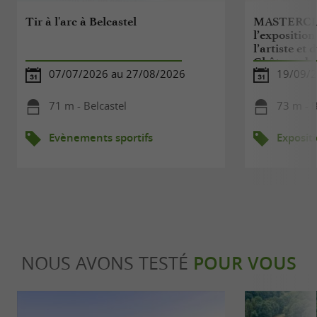
Tir à l'arc à Belcastel
MASTERCLAS
l’expositio
l’artiste et
Château de 
07/07/2026 au 27/08/2026
19/09/
71 m - Belcastel
73 m - B
Evènements sportifs
Exposit
NOUS AVONS TESTÉ
POUR VOUS