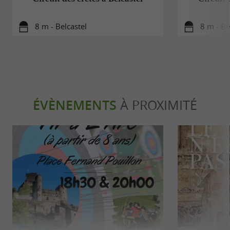
8 m - Belcastel
8 m - Be
ÉVÈNEMENTS
À PROXIMITÉ