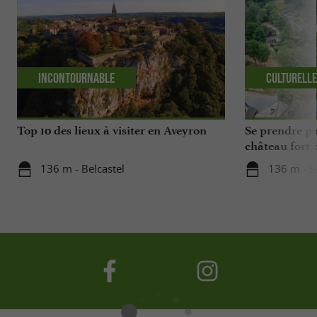
Incontournable
Culturell
Top 10 des lieux à visiter en Aveyron
Se prendre po
château fort 
136 m - Belcastel
136 m - B