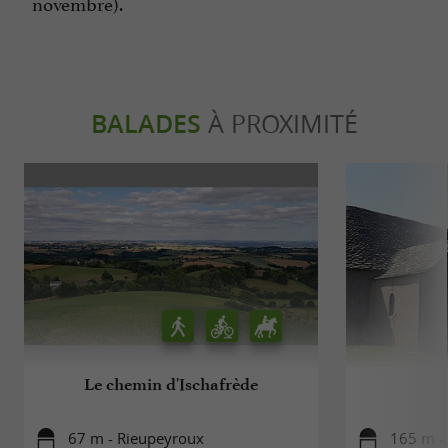
novembre).
BALADES
À PROXIMITÉ
Le chemin d'Ischafrède
67 m - Rieupeyroux
165 m -