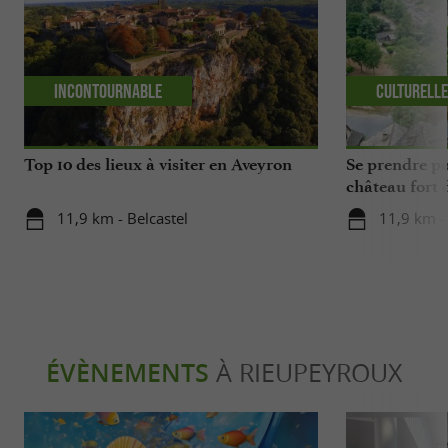
Incontournable
Culturell
Top 10 des lieux à visiter en Aveyron
Se prendre po
château fort 
11,9 km - Belcastel
11,9 km - 
ÉVÈNEMENTS
À RIEUPEYROUX