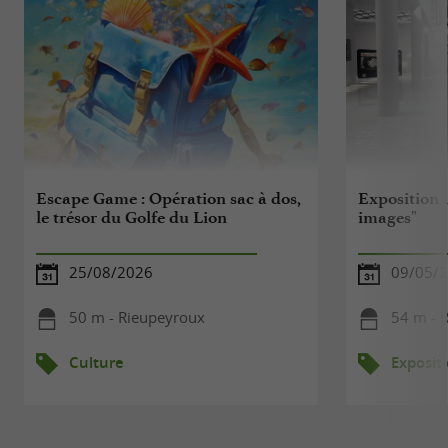
Escape Game : Opération sac à dos,
Exposition i
le trésor du Golfe du Lion
images"
25/08/2026
09/05/2
50 m - Rieupeyroux
54 m - 
Culture
Exposit