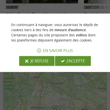
Gramont
Sauveterre de Ro
Niché à l’ouest du Tarn-et-Garonne et à la
Dans le Ségala, le 
frontière du Gers, Gramont est un petit village qui
Sauveterre de Roue
regorge de ...
beaux villages de ..
En continuant à naviguer, vous autorisez le dépôt de
cookies tiers à des fins de
mesure d'audience
.
11,2 km - Gramont
11,6 km -
Certaines pages du site proposent des
vidéos
dont
les plateformes déposent également des cookies.
EN SAVOIR PLUS
JE REFUSE
J'ACCEPTE