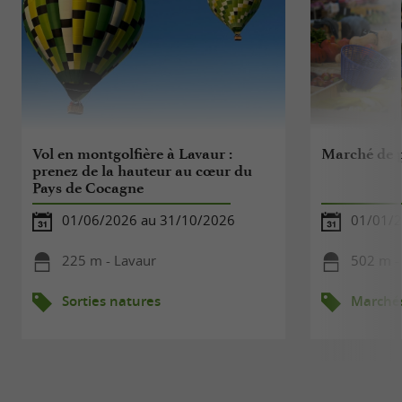
Vol en montgolfière à Lavaur :
Marché de p
prenez de la hauteur au cœur du
Pays de Cocagne
01/06/2026 au 31/10/2026
01/01/2
225 m - Lavaur
502 m -
Sorties natures
Marché