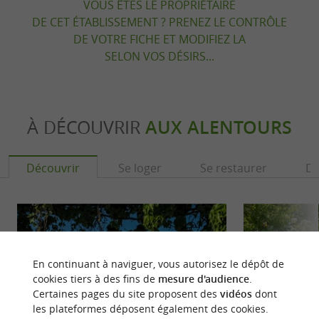
VOUS ÊTES LE PROPRIÉTAIRE
DE CET ÉTABLISSEMENT ? PRENEZ LE CONTRÔLE
DE VOTRE FICHE ET MODIFIEZ LA
SELON VOS DÉSIRS...
À DÉCOUVRIR
AUX ALENTOURS
Découvrir
Se loger
Se restaurer
Dé
En continuant à naviguer, vous autorisez le dépôt de
cookies tiers à des fins de
mesure d'audience
.
Certaines pages du site proposent des
vidéos
dont
les plateformes déposent également des cookies.