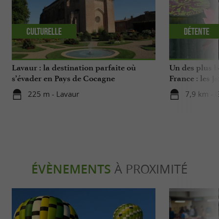
Culturelle
Détente
Lavaur : la destination parfaite où
Un des plus b
s’évader en Pays de Cocagne
France : les J
d’un centre d
225 m - Lavaur
7,9 km - 
ÉVÈNEMENTS
À PROXIMITÉ