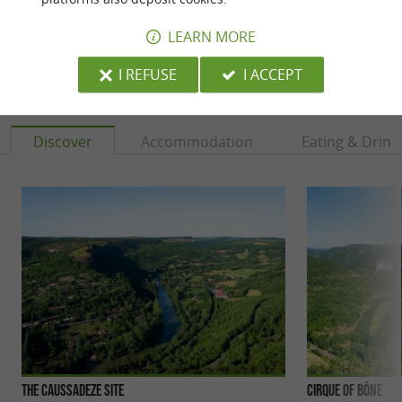
LEARN MORE
I REFUSE
I ACCEPT
YOU WILL LIKE
ALSO
Discover
Accommodation
Eating & Drink
The Caussadeze site
Cirque of Bône