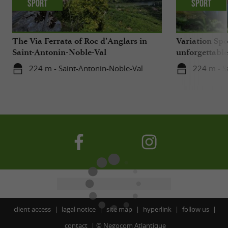
Sport
Sport
The Via Ferrata of Roc d’Anglars in
Variation Spo
Saint-Antonin-Noble-Val
unforgettabl
getaway on t
224 m - Saint-Antonin-Noble-Val
224 m - S
client access
lagal notice
site map
hyperlink
follow us
contact
©
Negocom Atlantique