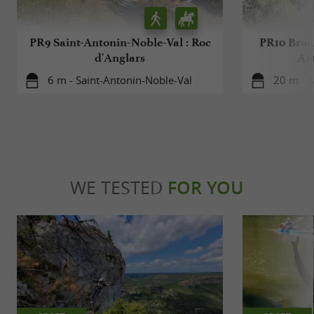
PR9 Saint-Antonin-Noble-Val : Roc
PR10 Brous
d'Anglars
An
6 m - Saint-Antonin-Noble-Val
20 m - S
WE TESTED
FOR YOU