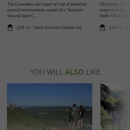
The Caussadeze site is part of a set of protected
The Cirque of Bôn
natural environments, as part of a “Sensitive
Aveyron, in the 
Natural Space”, ...
Noble-Val. A belved
224 m - Saint-Antonin-Noble-Val
224 m - Sa
YOU WILL
ALSO
LIKE