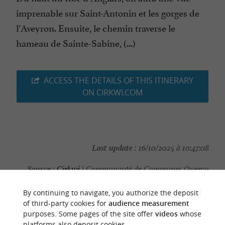
imprenable sur Saint-Antonin et les gorges de
l’Aveyron. Ensuite, le chemin traverse le
hameau de Sainte-Sabine, (...)
ACCESS THE DETAILS OF THIS ITINERARY
ON CIRKWI.COM
Last update :
16/10/2025 à 10:47:08
Source :
Cirkwi
| Communauté de Communes Quercy
Rouergue et Gorges de l'Aveyron
By continuing to navigate, you authorize the deposit
Photo credit :
@Cirkwi - Communauté de Communes
of third-party cookies for
audience measurement
purposes. Some pages of the site offer
videos
whose
Quercy Rouergue et Gorges de l'Aveyron
platforms also deposit cookies.