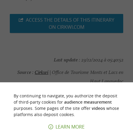
ACCESS THE DETAILS OF THIS ITINERARY
ON CIRKWI.COM
Last update :
23/12/2024 à 05:40:52
Source :
Cirkwi
| Office de Tourisme Monts et Lacs en
Haut Languedoc
Photo credit :
Otmlhl
By continuing to navigate, you authorize the deposit
of third-party cookies for
audience measurement
purposes. Some pages of the site offer
videos
whose
platforms also deposit cookies.
YOU WILL LIKE
ALSO
LEARN MORE