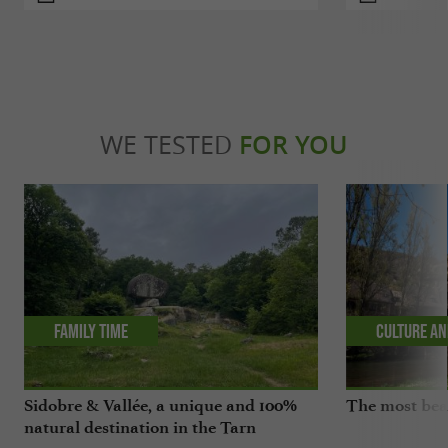
WE TESTED
FOR YOU
Family time
Culture an
Sidobre & Vallée, a unique and 100%
The most beau
natural destination in the Tarn