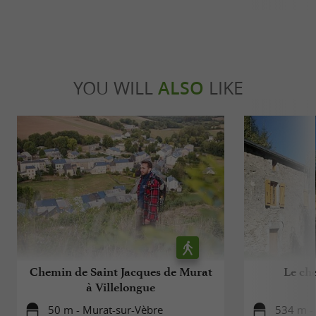
YOU WILL
ALSO
LIKE
Chemin de Saint Jacques de Murat
Le ch
à Villelongue
50 m - Murat-sur-Vèbre
534 m -