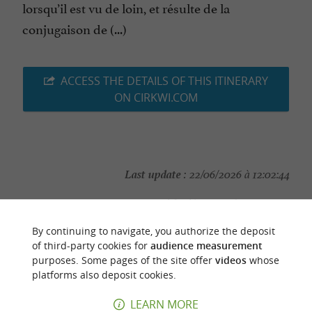
lorsqu’il est vu de loin, et résulte de la
conjugaison de (...)
ACCESS THE DETAILS OF THIS ITINERARY
ON CIRKWI.COM
Last update :
22/06/2026 à 12:02:44
Source :
Cirkwi
| FFRandonnée Tarn
Photo credit :
Ville de Mazamet
By continuing to navigate, you authorize the deposit
of third-party cookies for
audience measurement
purposes. Some pages of the site offer
videos
whose
platforms also deposit cookies.
LEARN MORE
YOU WILL LIKE
ALSO