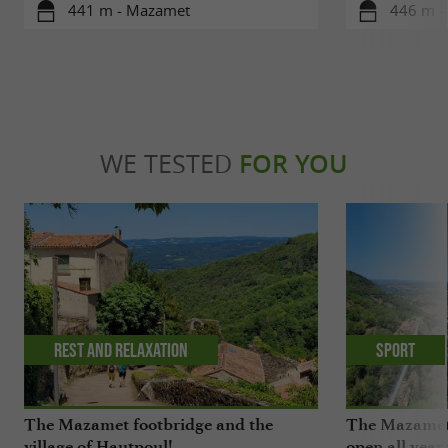
441 m - Mazamet
446 m -
WE TESTED
FOR YOU
Rest and relaxation
Sport
The Mazamet footbridge and the
The Mazamet 
village of Hautpoul!
open all year