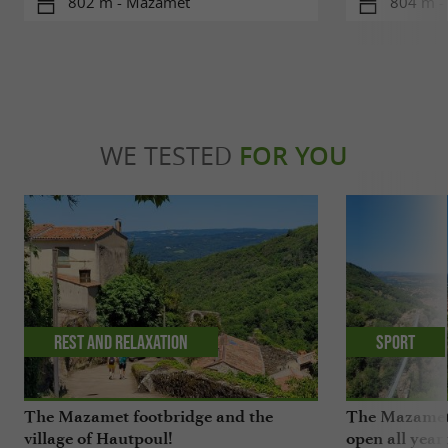
802 m - Mazamet
804 m -
WE TESTED
FOR YOU
Rest and relaxation
Sport
The Mazamet footbridge and the
The Mazamet 
village of Hautpoul!
open all year