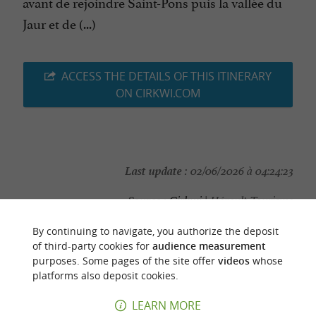
avant de rejoindre Saint-Pons puis la vallée du
Jaur et de (...)
ACCESS THE DETAILS OF THIS ITINERARY
ON CIRKWI.COM
Last update :
02/06/2026 à 04:24:23
Source :
Cirkwi
| Hérault Tourisme
Photo credit :
@Cirkwi
By continuing to navigate, you authorize the deposit
of third-party cookies for
audience measurement
purposes. Some pages of the site offer
videos
whose
platforms also deposit cookies.
YOU WILL LIKE
ALSO
LEARN MORE