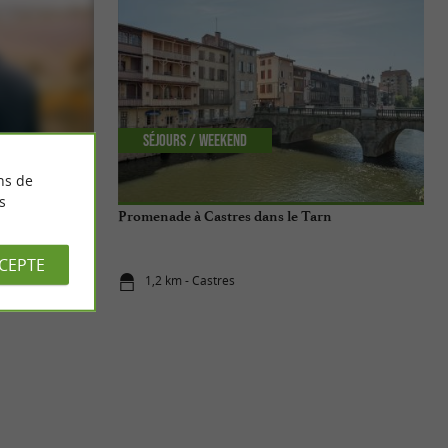
Séjours / Weekend
ns de
s
Promenade à Castres dans le Tarn
CCEPTE
1,2 km - Castres