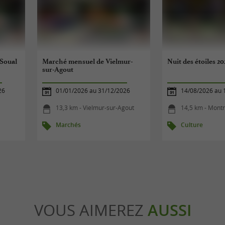
Soual
Marché mensuel de Vielmur-
Nuit des étoiles 20
sur-Agout
26
01/01/2026 au 31/12/2026
14/08/2026 au 
13,3 km - Vielmur-sur-Agout
14,5 km - Montre
Marchés
Culture
VOUS AIMEREZ
AUSSI