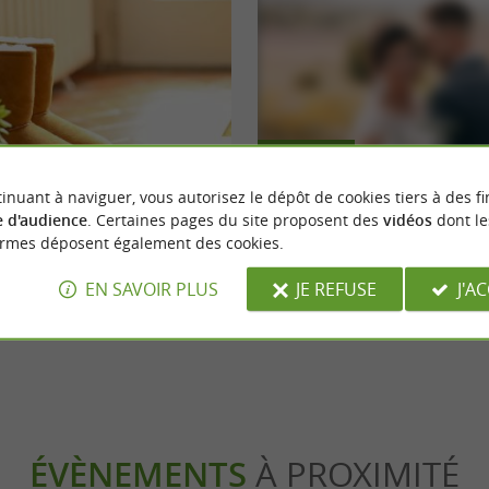
Festive
inuant à naviguer, vous autorisez le dépôt de cookies tiers à des fi
 d'audience
. Certaines pages du site proposent des
vidéos
dont le
 confort incomparable d’articles
Se marier dans le Tarn
ormes déposent également des cookies.
dans le Tarn
EN SAVOIR PLUS
JE REFUSE
J'A
stres
1,2 km - Castres
ÉVÈNEMENTS
À PROXIMITÉ