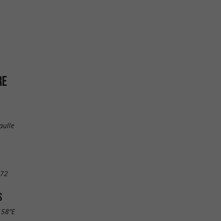
RE
aulle
 72
S
.58"E