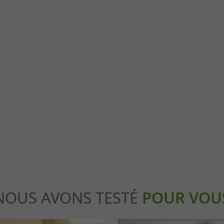
 d'Art Hispanique
Jardin de l'Evéché
la Musée Goya présente l’art hispanique
Entrez dans un espace vert classé « Jardin
qu’au 20 e siècle. Les ...
prenez le temps d’observer les buis taillés, les 
stres
1,1 km - Castres
NOUS AVONS TESTÉ
POUR VOU