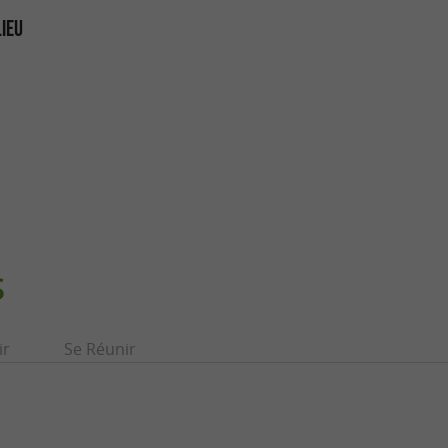
LIEU
S
ir
Se Réunir