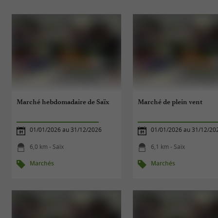
Marché hebdomadaire de Saïx
Marché de plein vent
01/01/2026 au 31/12/2026
01/01/2026 au 31/12/20
6,0 km - Saïx
6,1 km - Saïx
Marchés
Marchés