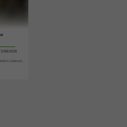
26
15/08/2026
don-Labessonnié