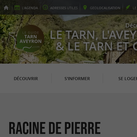
L'
AGENDA
ADRESSES
UTILES
GEO
LOCALISATION
L
Déc
LE TARN, L'AV
& LE TARN ET
DÉCOUVRIR
S'INFORMER
SE LOGE
Racine de Pierre