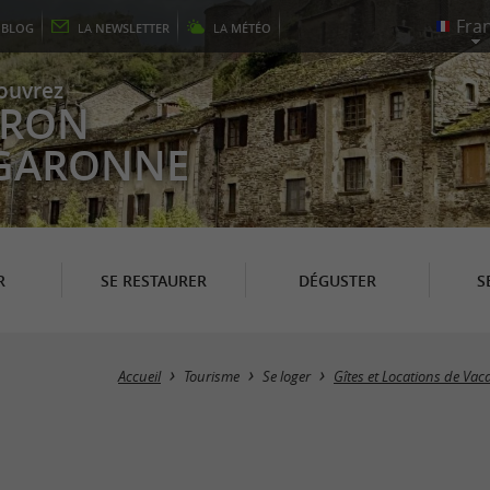
E
BLOG
LA
NEWSLETTER
LA
MÉTÉO
ouvrez
EYRON
 GARONNE
R
SE RESTAURER
DÉGUSTER
S
Accueil
Tourisme
Se loger
Gîtes et Locations de Vac