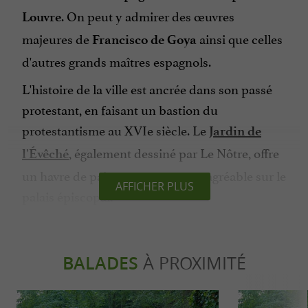
. On peut y admirer des œuvres
Louvre
majeures de
ainsi que celles
Francisco
de
Goya
d'autres grands maîtres espagnols.
L'histoire de la ville est ancrée dans son passé
protestant, en faisant un bastion du
protestantisme au XVIe siècle. Le
Jardin de
, également dessiné par Le Nôtre, offre
l'Évêché
un havre de paix et un panorama agréable sur le
AFFICHER PLUS
palais épiscopal.
Aujourd'hui, Castres est aussi réputée pour
son
, portée par le Castres Olympique
rugby
BALADES
À PROXIMITÉ
(CO), dont les succès animent passionnément
toute la ville.