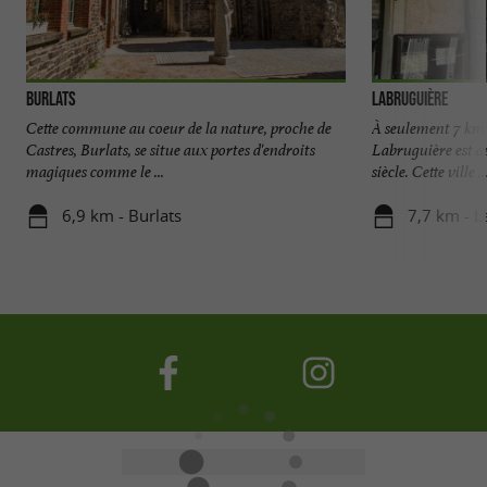
Burlats
Labruguière
Cette commune au coeur de la nature, proche de
À seulement 7 km d
Castres, Burlats, se situe aux portes d'endroits
Labruguière est a
magiques comme le ...
siècle. Cette ville ..
6,9 km - Burlats
7,7 km - L