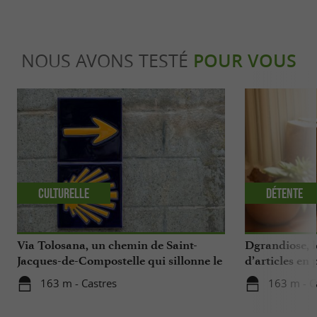
NOUS AVONS TESTÉ
POUR VOUS
Culturelle
Détente
Via Tolosana, un chemin de Saint-
Dgrandiose, 
Jacques-de-Compostelle qui sillonne le
d’articles en
Tarn
163 m - Castres
163 m - C