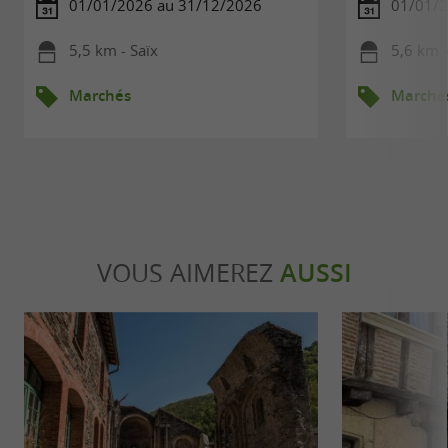
01/01/2026 au 31/12/2026
01/01/2
5,5 km - Saïx
5,6 km -
Marchés
Marché
VOUS AIMEREZ
AUSSI