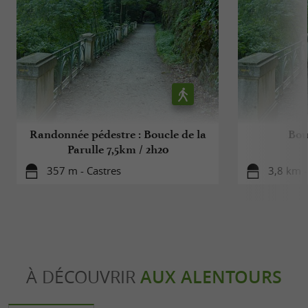
Randonnée pédestre : Boucle de la
Bou
Parulle 7,5km / 2h20
357 m - Castres
3,8 km -
À DÉCOUVRIR
AUX ALENTOURS