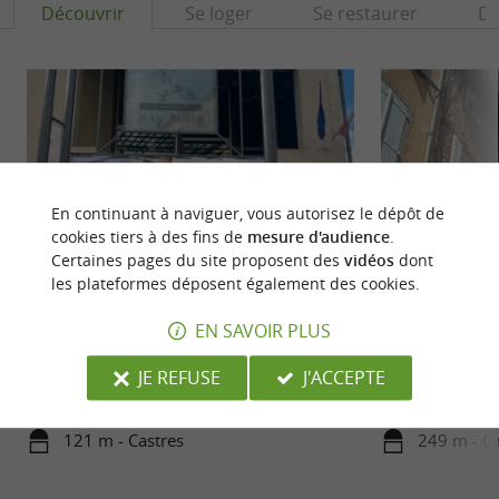
Découvrir
Se loger
Se restaurer
Dé
En continuant à naviguer, vous autorisez le dépôt de
cookies tiers à des fins de
mesure d'audience
.
Certaines pages du site proposent des
vidéos
dont
les plateformes déposent également des cookies.
Musée Jean Jaurès
Eglise Saint-Jacq
EN SAVOIR PLUS
Le Musée Jean Jaurès est également un Centre
Située rue Francis
National, labellisé Musée de France. Crée en 1945,
14e siècle à Castr
JE REFUSE
J'ACCEPTE
il est ...
étape des ...
121 m - Castres
249 m - Ca