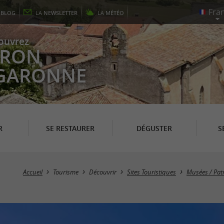
E
BLOG
LA
NEWSLETTER
LA
MÉTÉO
ouvrez
EYRON
 GARONNE
R
SE RESTAURER
DÉGUSTER
S
Accueil
Tourisme
Découvrir
Sites Touristiques
Musées / Pat