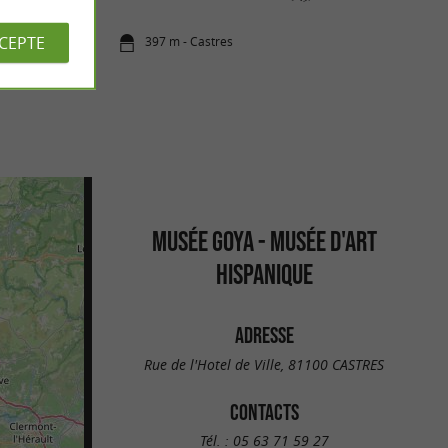
CCEPTE
397 m - Castres
MUSÉE GOYA - MUSÉE D'ART
HISPANIQUE
ADRESSE
Rue de l'Hotel de Ville, 81100 CASTRES
CONTACTS
Tél. :
05 63 71 59 27