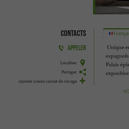
Contacts
França
Unique en 
APPELER
espagnols 
Localiser
Palais épi
Partager
exposition
Ajouter à mon carnet de voyage
VO