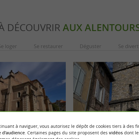
À DÉCOUVRIR
AUX ALENTOUR
Se loger
Se restaurer
Déguster
Se divert
inuant à naviguer, vous autorisez le dépôt de cookies tiers à des fi
enoît de Castres
Eglise Saint-Jacques-de-Villegoudou
 d'audience
. Certaines pages du site proposent des
vidéos
dont le
par les vastes volumes de cette Cathédrale,
Située rue Francisco Ferrer, elle est construi
ale du 9 e siècle fondé ...
Castres, connue pour être une ville étape des 