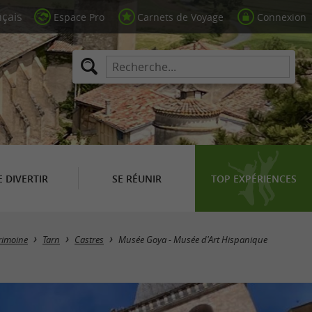
Espace Pro
Carnets de Voyage
Connexion
E DIVERTIR
SE RÉUNIR
TOP EXPÉRIENCES
rimoine
Tarn
Castres
Musée Goya - Musée d'Art Hispanique