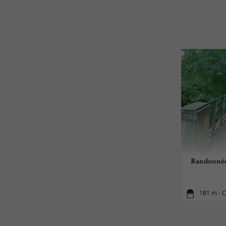
Randonnée 
181 m - C