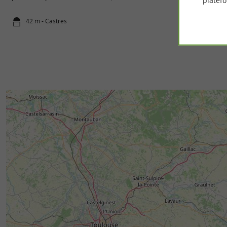
platef
42 m - Castres
63 m - Cast