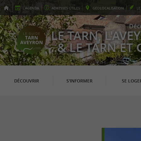
L'
AGENDA
ADRESSES
UTILES
GEO
LOCALISATION
L
Déc
LE TARN, L'AV
& LE TARN ET
DÉCOUVRIR
S'INFORMER
SE LOGE