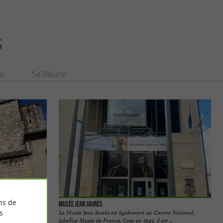
S
ir
Se Réunir
ns de
Musée Jean Jaurès
s
te au 14e siècle à
Le Musée Jean Jaurès est également un Centre National,
...
labellisé Musée de France. Crée en 1945, il est ...