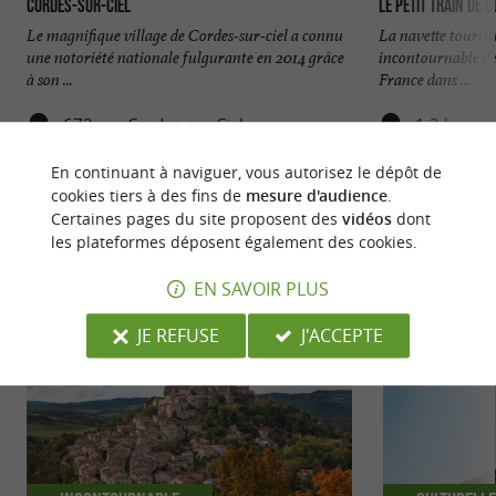
Cordes-sur-ciel
Le Petit Train de 
Le magnifique village de Cordes-sur-ciel a connu
La navette tourist
une notoriété nationale fulgurante en 2014 grâce
incontournable de 
à son ...
France dans ...
672 m - Cordes-sur-Ciel
1,2 km - C
En continuant à naviguer, vous autorisez le dépôt de
cookies tiers à des fins de
mesure d'audience
.
Certaines pages du site proposent des
vidéos
dont
les plateformes déposent également des cookies.
NOUS AVONS TESTÉ
POUR VOUS
EN SAVOIR PLUS
JE REFUSE
J'ACCEPTE