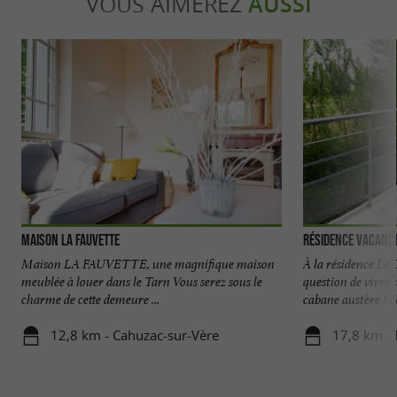
VOUS AIMEREZ
AUSSI
Maison la Fauvette
Résidence Vacance
Maison LA FAUVETTE, une magnifique maison
À la résidence Le
meublée à louer dans le Tarn Vous serez sous le
question de vivre
charme de cette demeure ...
cabane austère ! No
12,8 km - Cahuzac-sur-Vère
17,8 km - 