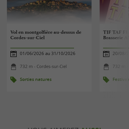
Vol en montgolfière au-dessus de
TIF TAF FE
Cordes-sur-Ciel
Brasserie A
01/06/2026 au 31/10/2026
20/08/2
732 m - Cordes-sur-Ciel
732 m - 
Sorties natures
Festival