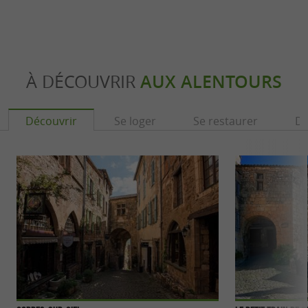
À DÉCOUVRIR
AUX ALENTOURS
Découvrir
Se loger
Se restaurer
Dé