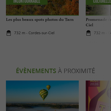
Incontournable
Culturell
Les plus beaux spots photos du Tarn
Promenade de 
Ciel
732 m - Cordes-sur-Ciel
732 m - C
ÉVÈNEMENTS
À PROXIMITÉ