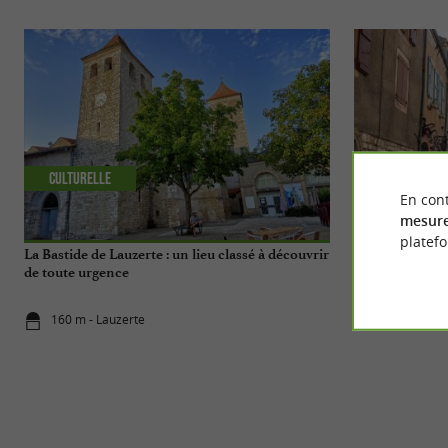
Culturelle
Séjours / W
En cont
mesure
platef
La Bastide de Lauzerte : un lieu classé à découvrir
Balade à Lauze
de toute urgence
160 m - Lauzerte
160 m - Lau