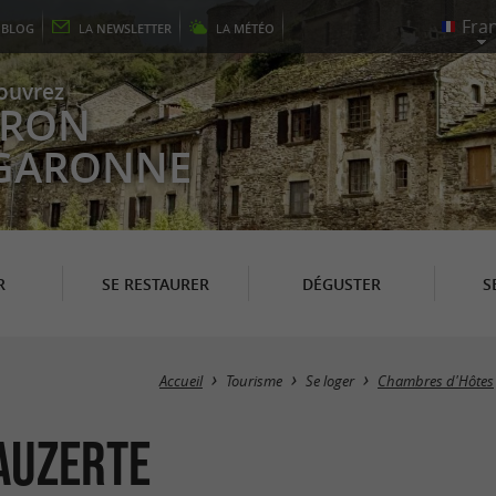
E
BLOG
LA
NEWSLETTER
LA
MÉTÉO
ouvrez
EYRON
 GARONNE
R
SE RESTAURER
DÉGUSTER
S
Accueil
Tourisme
Se loger
Chambres d'Hôtes
auzerte