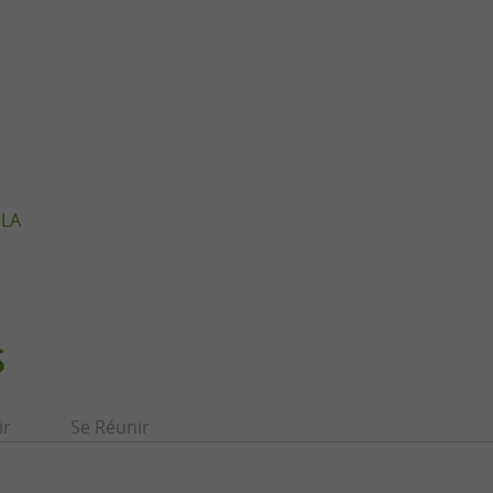
 LA
S
ir
Se Réunir