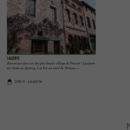
Lauzerte
Montaigu-de-Querc
Bienvenue dans un des plus beaux village de France ! Lauzerte
Un joyau du Querc
est située en Quercy, à 15 km au nord de Moissac. ...
commune située dan
238 m - Lauzerte
13,5 km - M