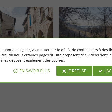
eekend
Sportive
inuant à naviguer, vous autorisez le dépôt de cookies tiers à des fi
 d'audience
. Certaines pages du site proposent des
vidéos
dont le
ormes déposent également des cookies.
rte dans le Tarn-et-Garonne
Balade d’hiver autour de la cité m
Lauzerte
EN SAVOIR PLUS
JE REFUSE
J'A
zerte
160 m - Lauzerte