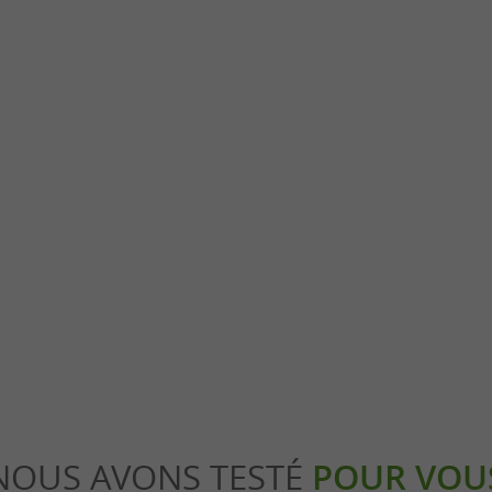
y
Lafrançaise
y blanc Montaigu-de-Quercy est une
Vous souhaitez voir une très belle vue panor
s le nord-ouest du Tarn-et-Garonne. Ce ...
plaines du Tarn et de l'Aveyron ? Alors il faut
ontaigu-de-Quercy
16,6 km - Lafrançaise
NOUS AVONS TESTÉ
POUR VOU