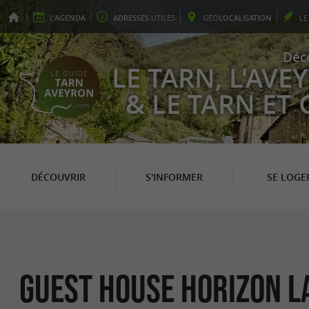
L'
AGENDA
ADRESSES
UTILES
GEO
LOCALISATION
L
Déc
LE TARN, L'AV
& LE TARN ET
DÉCOUVRIR
S'INFORMER
SE LOGE
Guest house Horizon L