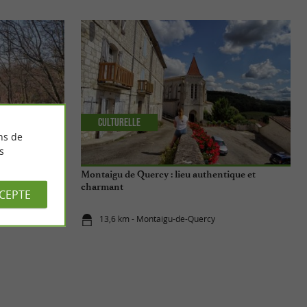
Culturelle
ns de
s
édiévale de
Montaigu de Quercy : lieu authentique et
charmant
CCEPTE
13,6 km - Montaigu-de-Quercy