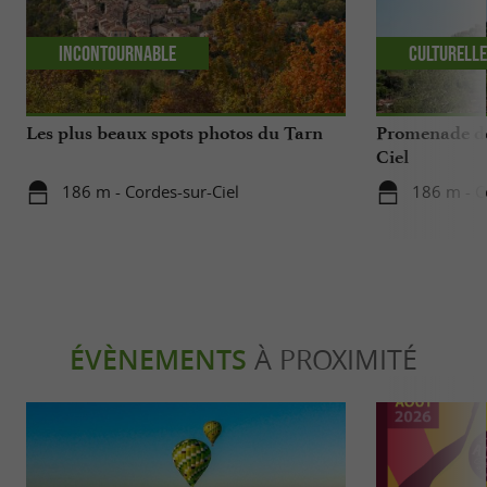
Incontournable
Culturell
Les plus beaux spots photos du Tarn
Promenade de 
Ciel
186 m - Cordes-sur-Ciel
186 m - C
ÉVÈNEMENTS
À PROXIMITÉ