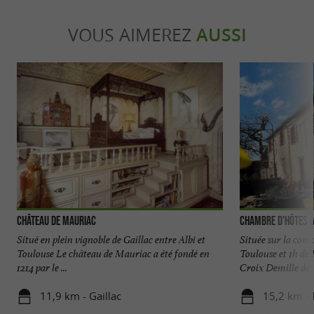
VOUS AIMEREZ
AUSSI
Château de Mauriac
Chambre d'Hôtes à
Situé en plein vignoble de Gaillac entre Albi et
Située sur la com
Toulouse Le château de Mauriac a été fondé en
Toulouse et 1h de 
1214 par le ...
Croix Demille de .
11,9 km - Gaillac
15,2 km -