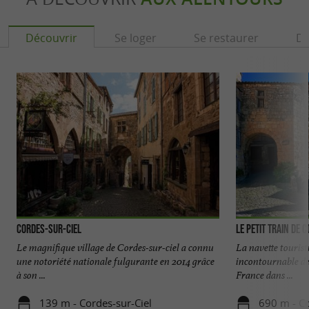
Découvrir
Se loger
Se restaurer
Dé
Cordes-sur-ciel
Le Petit Train de 
Le magnifique village de Cordes-sur-ciel a connu
La navette tourist
une notoriété nationale fulgurante en 2014 grâce
incontournable de 
à son ...
France dans ...
139 m - Cordes-sur-Ciel
690 m - Co