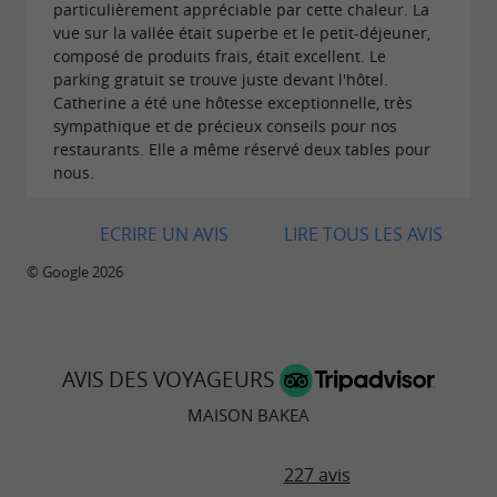
particulièrement appréciable par cette chaleur. La
vue sur la vallée était superbe et le petit-déjeuner,
Le petit plus ?
Un accès simple et rapide au centre-
composé de produits frais, était excellent. Le
ville, et un stationnement facilité devant la Maison
parking gratuit se trouve juste devant l'hôtel.
Catherine a été une hôtesse exceptionnelle, très
Bakéa pour se déplacer à pied.
sympathique et de précieux conseils pour nos
restaurants. Elle a même réservé deux tables pour
la Maison Bakéa est associé à
La Table du Ciel
-
nous.
Restaurant gastronomique à 5 minutes a pied
ECRIRE UN AVIS
LIRE TOUS LES AVIS
© Google 2026
Tarifs :
en 140 au RDC donnant
Chambre avec lit
sur la rue – accès PMR =150€
AVIS DES VOYAGEURS
en 140 donnant sur les
Chambre avec lit
MAISON BAKEA
coursives et la cour = 160€
avec lit 160 ou 180 séparables
227 avis
3 Suites
=