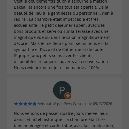
C’est la deuxième fois qu’on a séjourné à maison
quand le temps le permet. Servi à l'assiette et
Bakéa , et encore une fois tout était parfait. De la
beauté de lieu à la gentillesse du personnel , rien à
sous forme de buffet, il valorise les
produits
redire . La chambre était impeccable et très
, un moment de
frais, bio et locaux
accueillante , le petit déjeuner super , avec des
bons produits et servi ou sur la Terasse avec une
gourmandise apprécié pour commencer la
magnifique vue ou dans le salon magnifiquement
journée. Votre hôte bienveillante et attentionnée
décoré . Mais le meilleurs point selon nous est la
sympathie et l’accueil de Catherine et de toute
a à cœur de partager avec vous sa passion pour
l’équipe , aux petits soins avec les clients,
et les
de
l'histoire de son village
bons plans
disponibles et toujours ouverts à la conversation .
Nous reviendront et je recommande à 100%
cette partie du Tarn. La
magie de la Maison
se révèle par l'alchimie entre l'histoire et
Bakéa
le confort moderne, une alliance parfaite pour
vous offrir un
. Vivez une
séjour d'exception
Avis publié par Piers Westlake le 09/07/2026
dans un lieu rare et
parenthèse de sérénité
Nous venons de passer quatre jours merveilleux
précieux.
dans cet hôtel historique. La chambre était très
bien aménagée et confortable, avec la climatisation,