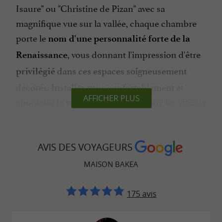
Isaure" ou "Christine de Pizan" avec sa
magnifique vue sur la vallée, chaque chambre
porte le
nom d'une personnalité forte de la
, vous donnant l'impression d'être
Renaissance
dans ces espaces soigneusement
privilégié
décorés. Installez-vous confortablement et
AFFICHER PLUS
appréciez la
à travers les vitraux
vue sur le patio
des fenêtres à meneaux
ou celle sur la
verte
. Regagnez vos
Vallée de l'Aurosse
AVIS DES VOYAGEURS
chambres en empruntant le bel escalier à vis
Renaissance. Pierres brutes, briques,
MAISON BAKEA
colombages et mobiliers d'époque, la
dans cette demeure
175 avis
déconnexion est totale
rare qui valorise une ambiance du passé. Une