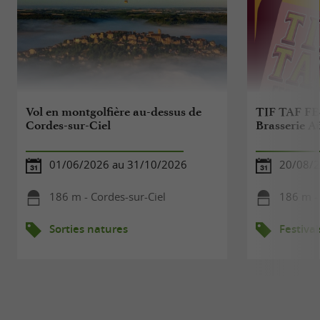
Vol en montgolfière au-dessus de
TIF TAF FE
Cordes-sur-Ciel
Brasserie A
01/06/2026 au 31/10/2026
20/08/2
186 m - Cordes-sur-Ciel
186 m - 
Sorties natures
Festival