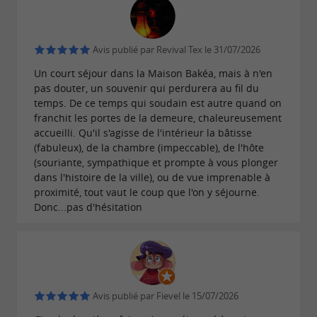
fois installé, que diriez-vous de prendre un
sur la terrasse pour admirer la
verre en soirée
sur la vallée au soleil couchant, de
vue sublime
Avis publié par Revival Tex le 31/07/2026
vous glisser dans le SPA ou vous détendre en
Un court séjour dans la Maison Bakéa, mais à n'en
pas douter, un souvenir qui perdurera au fil du
profondeur sur les confortables tables de
temps. De ce temps qui soudain est autre quand on
massages.
franchit les portes de la demeure, chaleureusement
accueilli. Qu'il s'agisse de l'intérieur la bâtisse
Maison Bakéa, un séjour 100%
(fabuleux), de la chambre (impeccable), de l'hôte
(souriante, sympathique et prompte à vous plonger
médiéval à vivre à Cordes-sur-Ciel
dans l'histoire de la ville), ou de vue imprenable à
proximité, tout vaut le coup que l'on y séjourne.
Que vous soyez
, en
, entre
,
seul
couple
amis
Donc...pas d'hésitation
pour une nuit ou plus, la Maison Bakea vous
permet de vivre un séjour inoubliable à Cordes-
sur-Ciel. Après une nuit reposante où le silence
est roi, régalez-vous d'un
riche petit déjeuner
Avis publié par Fievel le 15/07/2026
dans la salle à manger, ou sur la belle terrasse