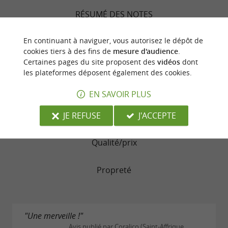
230€ et 240
€
RÉSUMÉ DES NOTES
avec 2 lits de 90 et un lit
Suite familiale
Emplacement
160 et belle vue sur la vallée : 195€ pour 2
En continuant à naviguer, vous autorisez le dépôt de
cookies tiers à des fins de
mesure d'audience
.
personnes/ 270€ pour 3 personnes / 360€
Literie
Certaines pages du site proposent des
vidéos
dont
pour 4 personnes
les plateformes déposent également des cookies.
lit 180 séparable avec vue
Suite prestige
Chambres
EN SAVOIR PLUS
sur la vallée : 250€
Service
JE REFUSE
J'ACCEPTE
23€ pour 1 personne et 40
€ pour 2
Spa
personnes -
tarifs sur demande
Massage
Qualité/prix
Propreté
"Une merveille !"
Avis publié par Coralico (Saint-Affrique,