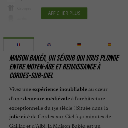
Groupes
AFFICHER PLUS
Jardin
Linge Fourni
Mini bar
Ouvert 7 jour sur 7
MAISON BAKÉA, UN SÉJOUR QUI VOUS PLONGE
Ouvert toute l'année
ENTRE MOYEN-ÂGE ET RENAISSANCE À
Parking
CORDES-SUR-CIEL
Parle anglais
Vivez une
au cœur
Salle de Séminaire
expérience inoubliable
d'une
à l'architecture
demeure médiévale
Salon de Jardin
exceptionnelle du 15e siècle ! Située dans la
Spa
de Cordes-sur-Ciel à 30 minutes de
jolie cité
Terrasse
Gaillac et d'Albi, la Maison Bakéa est un