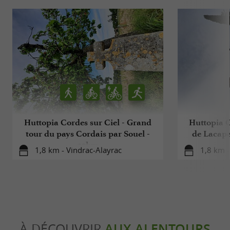
Huttopia Cordes sur Ciel - Grand
Huttopia C
tour du pays Cordais par Souel -
de Lacape
20km
1,8 km - Vindrac-Alayrac
1,8 km -
À DÉCOUVRIR
AUX ALENTOURS