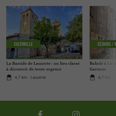
Culturelle
Séjours /
La Bastide de Lauzerte : un lieu classé
Balade à Lauz
à découvrir de toute urgence
Garonne
4,7 km - Lauzerte
4,7 km - 