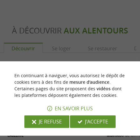
À DÉCOUVRIR
AUX ALENTOURS
Découvrir
Se loger
Se restaurer
Dé
En continuant à naviguer, vous autorisez le dépôt de
cookies tiers à des fins de
mesure d'audience
.
Certaines pages du site proposent des
vidéos
dont
les plateformes déposent également des cookies.
EN SAVOIR PLUS
JE REFUSE
J'ACCEPTE
Lauzerte
Montaigu-de-Quer