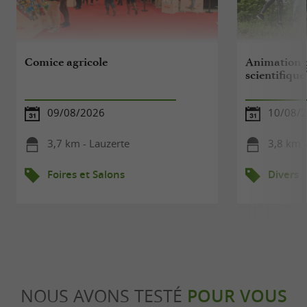
Comice agricole
Animation p
scientifique
09/08/2026
10/08/
3,7 km - Lauzerte
3,8 km -
Foires et Salons
Divers
NOUS AVONS TESTÉ
POUR VOUS