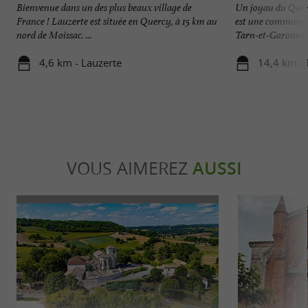
Bienvenue dans un des plus beaux village de
Un joyau du Que
France ! Lauzerte est située en Quercy, à 15 km au
est une commune s
nord de Moissac. ...
Tarn-et-Garonne. 
4,6 km - Lauzerte
14,4 km -
VOUS AIMEREZ
AUSSI