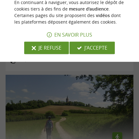
En continuant à naviguer, vous autorisez le dépôt de
cookies tiers à des fins de
mesure d'audience
.
Certaines pages du site proposent des
vidéos
dont
les plateformes déposent également des cookies.
Voie verte "le Chemin des Mineurs"
EN SAVOIR PLUS
JE REFUSE
J'ACCEPTE
Cagnac-les-Mines
12,5 km