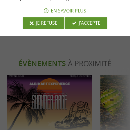
Visiter Albi en 1 jour : les
En vacances à
incontournables
enfants !
EN SAVOIR PLUS
Albi
Albi
JE REFUSE
J'ACCEPTE
ÉVÈNEMENTS
À PROXIMITÉ