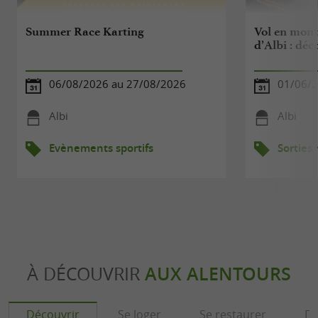
Summer Race Karting
Vol en mont
d’Albi : déc
06/08/2026 au 27/08/2026
01/06/2
Albi
Albi
Evènements sportifs
Sorties
À DÉCOUVRIR
AUX ALENTOURS
Découvrir
Se loger
Se restaurer
Dé