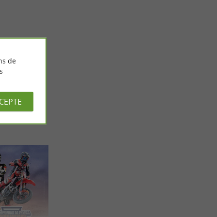
Visitez les musées du Tarn !
13,9 km - Carmaux
ns de
s
CCEPTE