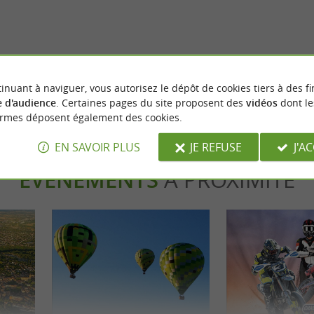
lbi, je m'amuse avec les enfants !
Que faire dans le Tarn en hiver ?
Albi
inuant à naviguer, vous autorisez le dépôt de cookies tiers à des fi
 d'audience
. Certaines pages du site proposent des
vidéos
dont le
ormes déposent également des cookies.
EN SAVOIR PLUS
JE REFUSE
J'A
ÉVÈNEMENTS
À PROXIMITÉ