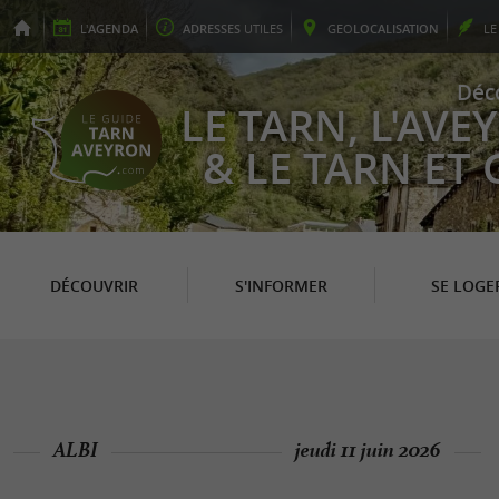
L'
AGENDA
ADRESSES
UTILES
GEO
LOCALISATION
L
Déc
LE TARN, L'AV
& LE TARN ET
DÉCOUVRIR
S'INFORMER
SE LOGE
ALBI
jeudi 11 juin 2026