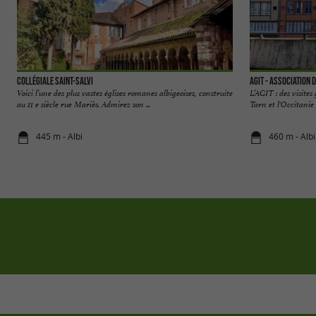
Collégiale Saint-Salvi
AGIT - Association 
Voici l’une des plus vastes églises romanes albigeoises, construite
L’AGIT : des visites
au 11 e siècle rue Mariès. Admirez son ...
Tarn et l'Occitanie 
445 m - Albi
460 m - Albi