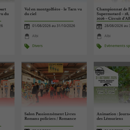
part
Vol en montgolfière - le Tarn vu
Championnat de 
vu du
du ciel
Supermotard – 28,
2026 – Circuit d’Al
26
01/08/2026 au 31/10/2026
28/08/2026 au 
Albi
Albi
Divers
Evènements spo
Salon Passionnément Livres
Animation : Journ
Romans policiers / Romance
des Lémuriens