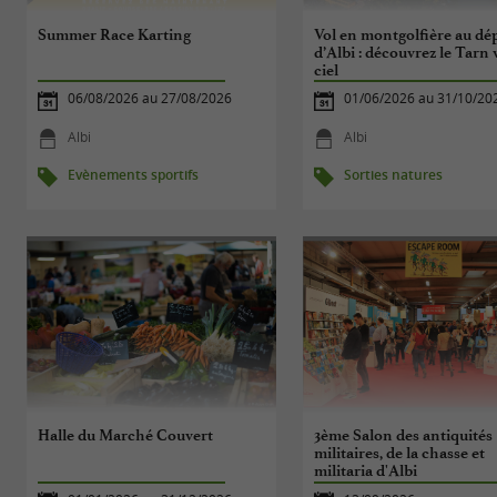
Summer Race Karting
Vol en montgolfière au dé
d’Albi : découvrez le Tarn 
ciel
06/08/2026 au 27/08/2026
01/06/2026 au 31/10/20
Albi
Albi
Evènements sportifs
Sorties natures
Halle du Marché Couvert
3ème Salon des antiquités
militaires, de la chasse et
militaria d'Albi