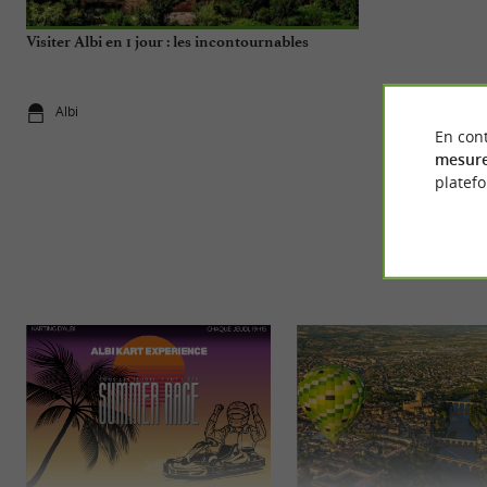
Visiter Albi en 1 jour : les incontournables
En vacances à A
Albi
Albi
En cont
mesure
platef