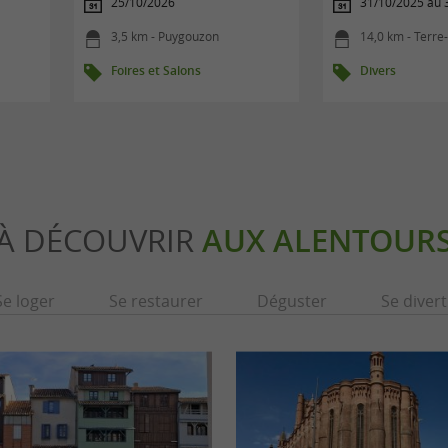
25/10/2026
31/10/2025 au 
3,5 km - Puygouzon
14,0 km - Terre
Foires et Salons
Divers
À DÉCOUVRIR
AUX ALENTOUR
Se loger
Se restaurer
Déguster
Se divert