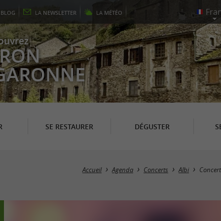
E
BLOG
LA
NEWSLETTER
LA
MÉTÉO
ouvrez
EYRON
 GARONNE
R
SE RESTAURER
DÉGUSTER
S
Accueil
Agenda
Concerts
Albi
Concert