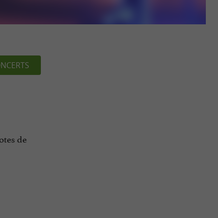
NCERTS
otes de