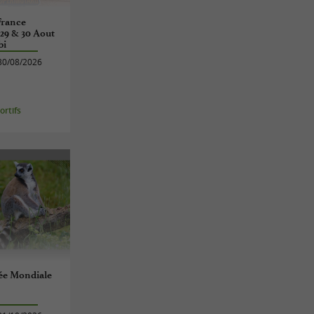
France
 29 & 30 Aout
bi
30/08/2026
rtifs
ée Mondiale