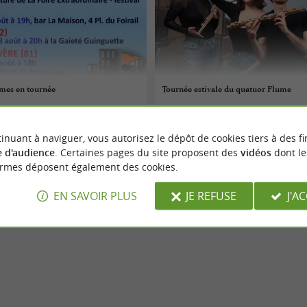
mes en tournée
Tournée estivale du quatuor Flume
09/08/2026
inuant à naviguer, vous autorisez le dépôt de cookies tiers à des fi
sur-Vère
Villefranche-de-Rouergue
 d'audience
. Certaines pages du site proposent des
vidéos
dont le
ormes déposent également des cookies.
Concerts
EN SAVOIR PLUS
JE REFUSE
J'A