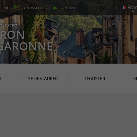
E
BLOG
LA
NEWSLETTER
LA
MÉTÉO
ouvrez
EYRON
 GARONNE
R
SE RESTAURER
DÉGUSTER
S