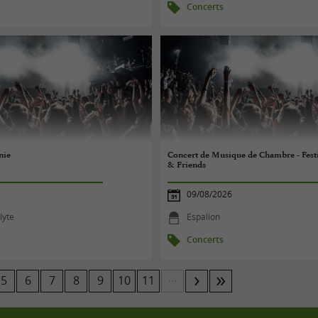
Concerts
nie
Concert de Musique de Chambre - Festi
& Friends
09/08/2026
lyte
Espalion
Concerts
...
5
6
7
8
9
10
11