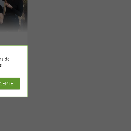
ns de
s
CCEPTE