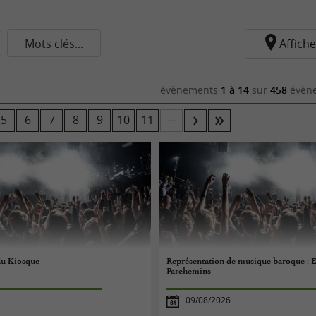
Mots clés...
Affiche
évènements
1 à 14
sur
458
évène
...
5
6
7
8
9
10
11
du Kiosque
Représentation de musique baroque : 
Parchemins
09/08/2026