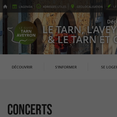
L'
AGENDA
ADRESSES
UTILES
GEO
LOCALISATION
L
Déc
LE TARN, L'AV
& LE TARN ET
DÉCOUVRIR
S'INFORMER
SE LOGE
Concerts