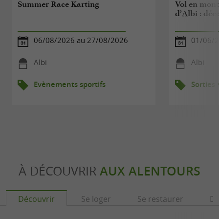
Summer Race Karting
Vol en mont
d’Albi : déc
06/08/2026 au 27/08/2026
01/06/2
Albi
Albi
Evènements sportifs
Sorties
À DÉCOUVRIR
AUX ALENTOURS
Découvrir
Se loger
Se restaurer
Dé