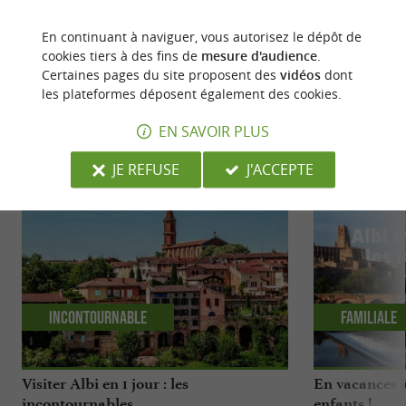
15/05/2026 à 08:08:06
Source :
En continuant à naviguer, vous autorisez le dépôt de
Evènement proposé par un internaute
cookies tiers à des fins de
mesure d'audience
.
Certaines pages du site proposent des
vidéos
dont
les plateformes déposent également des cookies.
EN SAVOIR PLUS
NOUS AVONS TESTÉ
POUR VOUS
JE REFUSE
J'ACCEPTE
Incontournable
Familiale
Visiter Albi en 1 jour : les
En vacances à
incontournables
enfants !