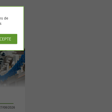
ns de
s
CCEPTE
27/08/2026