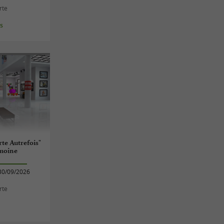
rte
es
te Autrefois"
imoine
30/09/2026
rte