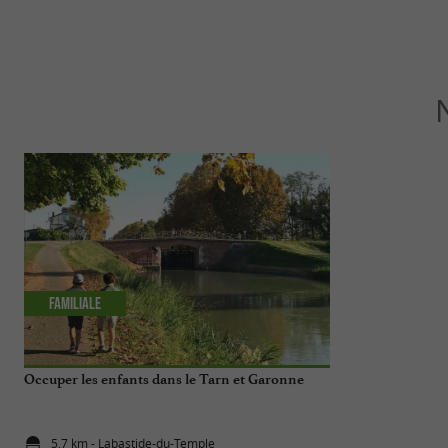
Familiale
Culturelle
Occuper les enfants dans le Tarn et Garonne
Moissac : de l’ea
5,7 km - Labastide-du-Temple
11,8 km - M