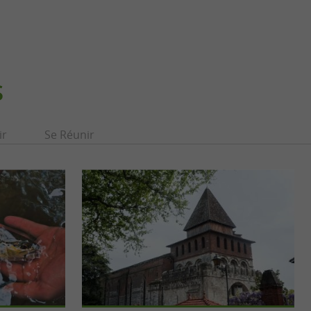
S
ir
Se Réunir