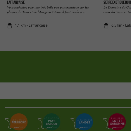
Lafrançaise
Serre Exotique du 
Vous souhaitez voir une très belle vue panoramique sur les
Le Domaine du Gaza
plaines du Tarn et de l'Aveyron ? Alors il faut venir à ...
cœur du Tarn-et-Ga
1,1 km - Lafrançaise
6,5 km - La