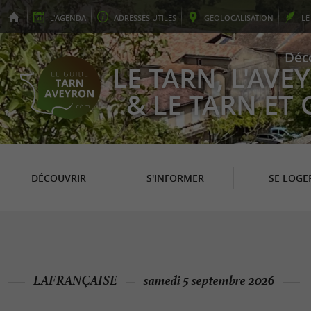
L'
AGENDA
ADRESSES
UTILES
GEO
LOCALISATION
L
Déc
LE TARN, L'AV
& LE TARN ET
DÉCOUVRIR
S'INFORMER
SE LOGE
LAFRANÇAISE
samedi 5 septembre 2026