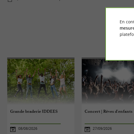
En cont
mesure
platef
Grande braderie IDDEES
Concert | Rêves d'enfants
08/08/2026
27/09/2026