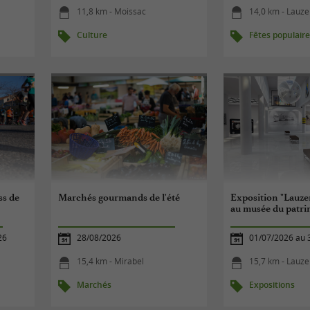
11,8 km - Moissac
14,0 km - Lauze
Culture
Fêtes populair
s de
Marchés gourmands de l'été
Exposition "Lauzer
au musée du patr
26
28/08/2026
01/07/2026 au 
15,4 km - Mirabel
15,7 km - Lauze
Marchés
Expositions