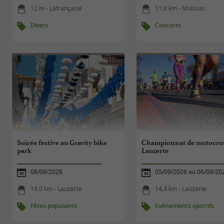
12 m - Lafrançaise
11,8 km - Moissac
Divers
Concerts
Soirée festive au Gravity bike
Championnat de motocros
park
Lauzerte
08/08/2026
05/09/2026 au 06/09/20
14,0 km - Lauzerte
14,4 km - Lauzerte
Fêtes populaires
Evènements sportifs