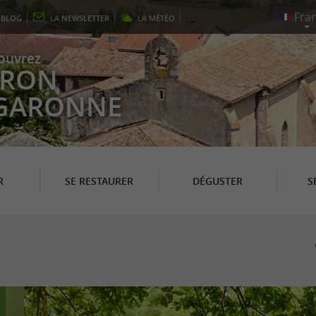
E
BLOG
LA
NEWSLETTER
LA
MÉTÉO
ouvrez
EYRON
 GARONNE
R
SE RESTAURER
DÉGUSTER
S