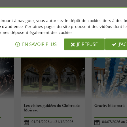
inuant à naviguer, vous autorisez le dépôt de cookies tiers à des fi
 d'audience
. Certaines pages du site proposent des
vidéos
dont le
ormes déposent également des cookies.
ÉVÈNEMENTS
À PROXIMITÉ
EN SAVOIR PLUS
JE REFUSE
J'A
Les visites guidées du Cloître de
Gravity bike park
Moissac
01/01/2026 au 31/12/2026
04/07/2026 au 