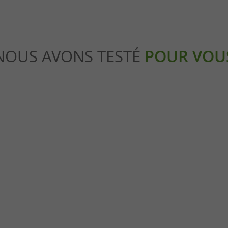
NOUS AVONS TESTÉ
POUR VOU
Culturelle
u, à la pierre et jusqu’au ciel !
Visiter Montauban à pied
oissac
15,6 km - Montauban