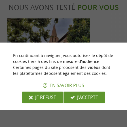
NOUS AVONS TESTÉ
POUR VOUS
En continuant à naviguer, vous autorisez le dépôt de
Culturelle
Familiale
cookies tiers à des fins de
mesure d'audience
.
Certaines pages du site proposent des
vidéos
dont
les plateformes déposent également des cookies.
Saint-Nicolas-de-la-Grave : un village
Saint-Nicolas
EN SAVOIR PLUS
aux multiples atouts
ornithologique
4,2 km - Saint-Nicolas-de-la-Grave
4,2 km - S
JE REFUSE
J'ACCEPTE