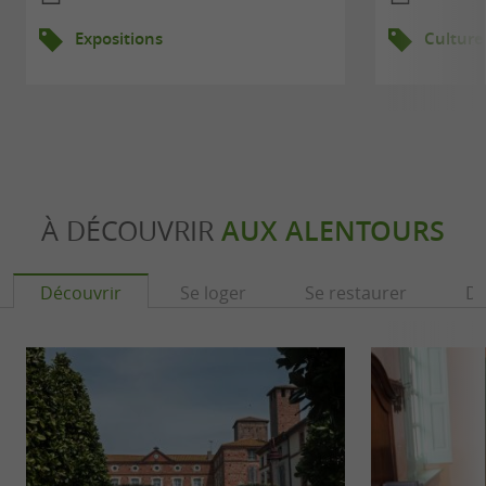
Expositions
Culture
À DÉCOUVRIR
AUX ALENTOURS
Découvrir
Se loger
Se restaurer
Dé