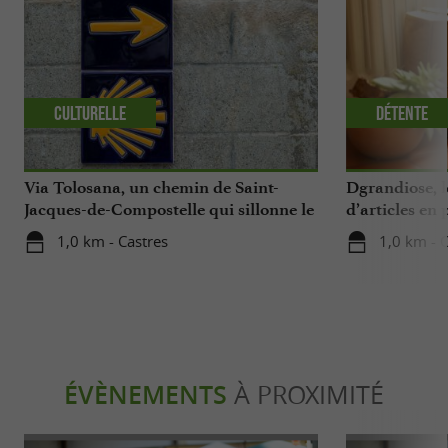
Culturelle
Détente
Via Tolosana, un chemin de Saint-
Dgrandiose, 
Jacques-de-Compostelle qui sillonne le
d’articles en
Tarn
1,0 km - Castres
1,0 km - 
ÉVÈNEMENTS
À PROXIMITÉ