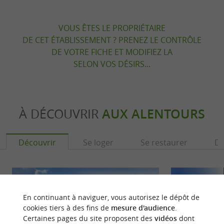
VOUS ÊTES LE PROPRIÉTAIRE
DE CET ÉTABLISSEMENT ? PRENEZ LE CONTRÔLE
DE VOTRE FICHE ET MODIFIEZ LA
SELON VOS DÉSIRS...
À DÉCOUVRIR
AUX ALENTOURS
Découvrir
Se loger
Se restaurer
Dé
En continuant à naviguer, vous autorisez le dépôt de
cookies tiers à des fins de
mesure d'audience
.
Certaines pages du site proposent des
vidéos
dont