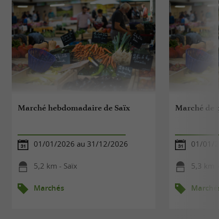
Marché hebdomadaire de Saïx
Marché de p
01/01/2026 au 31/12/2026
01/01/2
5,2 km - Saïx
5,3 km -
Marchés
Marché