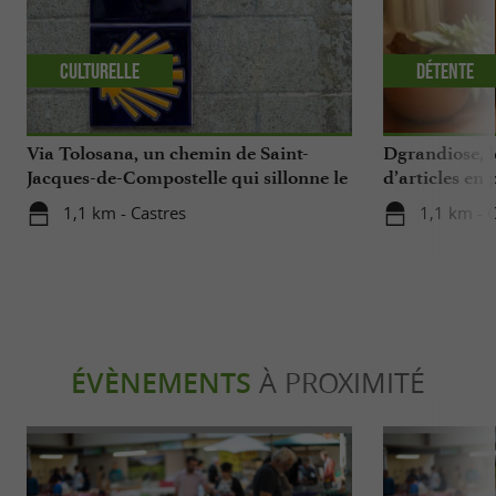
Culturelle
Détente
Via Tolosana, un chemin de Saint-
Dgrandiose, 
Jacques-de-Compostelle qui sillonne le
d’articles en
Tarn
1,1 km - Castres
1,1 km - 
ÉVÈNEMENTS
À PROXIMITÉ