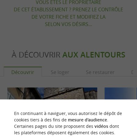
VOUS ÊTES LE PROPRIÉTAIRE
DE CET ÉTABLISSEMENT ? PRENEZ LE CONTRÔLE
DE VOTRE FICHE ET MODIFIEZ LA
SELON VOS DÉSIRS...
À DÉCOUVRIR
AUX ALENTOURS
Découvrir
Se loger
Se restaurer
Dé
En continuant à naviguer, vous autorisez le dépôt de
cookies tiers à des fins de
mesure d'audience
.
Certaines pages du site proposent des
vidéos
dont
les plateformes déposent également des cookies.