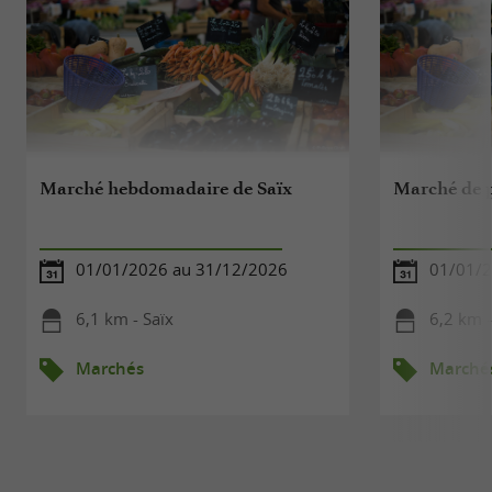
Marché hebdomadaire de Saïx
Marché de p
01/01/2026 au 31/12/2026
01/01/2
6,1 km - Saïx
6,2 km -
Marchés
Marché