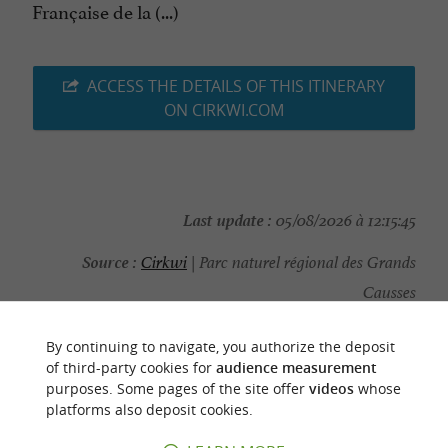
Française de la (...)
ACCESS THE DETAILS OF THIS ITINERARY
ON CIRKWI.COM
Last update :
05/08/2026 à 12:15:45
Source :
Cirkwi
| Parc naturel régional des Grands
Causses
Photo credit :
@Cirkwi - Parc naturel régional des
By continuing to navigate, you authorize the deposit
Grands Causses
of third-party cookies for
audience measurement
purposes. Some pages of the site offer
videos
whose
platforms also deposit cookies.