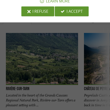
LEARN MORE
YOU WILL LIKE
ALSO
I REFUSE
I ACCEPT
Discover
Accommodation
Eating & Drink
Rivière-sur-Tarn
Château de Peyrel
Located in the heart of the Grands Causses
Peyrelade Castle,
Regional Natural Park, Rivière-sur-Tarn offers a
discover in Aveyr
pleasant setting with ...
back in time in th