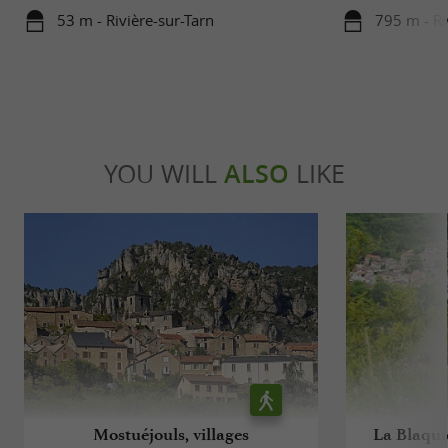
53 m - Rivière-sur-Tarn
795 m - Ri
YOU WILL
ALSO
LIKE
Mostuéjouls, villages
La Blaquiè