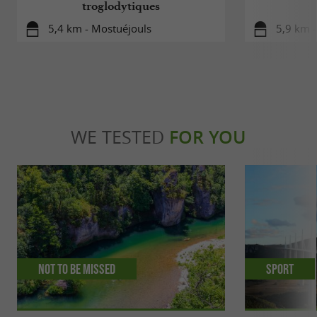
troglodytiques
5,4 km - Mostuéjouls
5,9 km -
WE TESTED
FOR YOU
Not to be missed
Sport