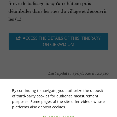
Suivre le balisage jusqu’au château puis
déambuler dans les rues du village et découvrir
les (...)
ACCESS THE DETAILS OF THIS ITINERARY
ON CIRKWI.COM
Last update :
13/07/2026 à 12:03:10
Source :
Cirkwi
| FFRandonnée Tarn
By continuing to navigate, you authorize the deposit
Photo credit :
otcm
of third-party cookies for
audience measurement
purposes. Some pages of the site offer
videos
whose
platforms also deposit cookies.