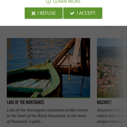
LEARN MORE
YOU WILL LIKE
ALSO
I REFUSE
I ACCEPT
Discover
Accommodation
Eating & Drink
Lake of the Montagnès
Mazamet
Lake of the Montagnès culminates at 680 meters
Mazamet hides a 
in the heart of the Black Mountain, in the town
which dates back t
of Mazamet. A path ...
unique industrial .