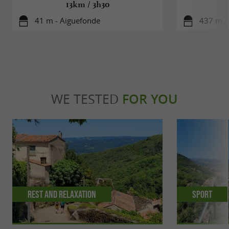
13km / 3h30
41 m - Aiguefonde
437 m -
WE TESTED
FOR YOU
Rest and relaxation
Sport