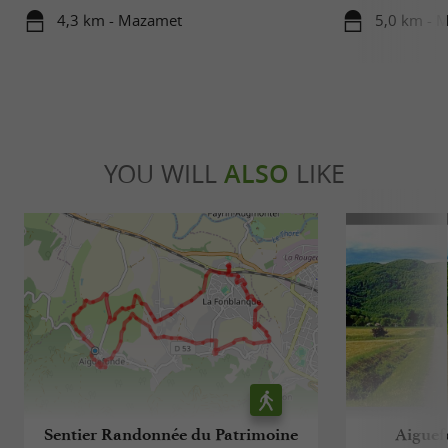
4,3 km - Mazamet
5,0 km - 
YOU WILL
ALSO
LIKE
Sentier Randonnée du Patrimoine
Aiguef