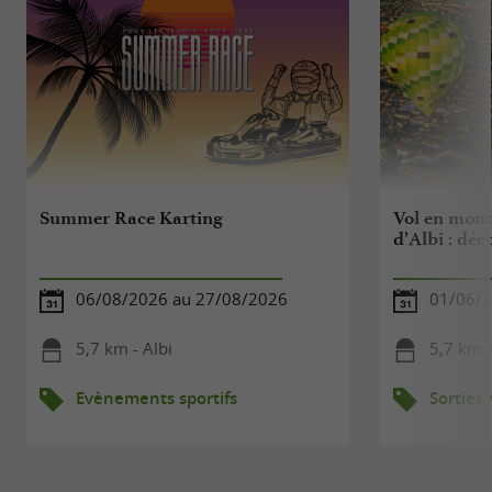
Summer Race Karting
Vol en mont
d’Albi : déc
06/08/2026 au 27/08/2026
01/06/2
5,7 km - Albi
5,7 km -
Evènements sportifs
Sorties