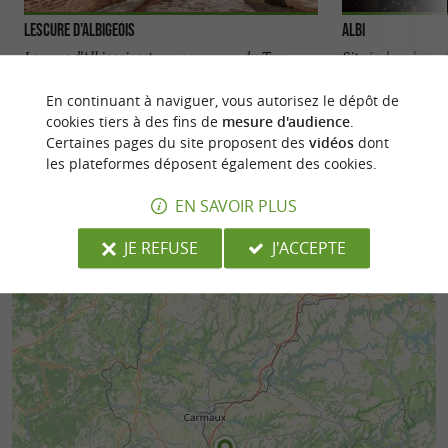
Lescure d'Albigeois
Albi
Lescure d’Albigeois est une commune du Tarn,
Située dans la pa
réputée pour son riche patrimoine historique et
Albi est la ville l
culturel ainsi que ...
...
En continuant à naviguer, vous autorisez le dépôt de
cookies tiers à des fins de
mesure d'audience
.
3,2 km - Lescure-d'Albigeois
5,8 km - A
Certaines pages du site proposent des
vidéos
dont
les plateformes déposent également des cookies.
EN SAVOIR PLUS
JE REFUSE
J'ACCEPTE