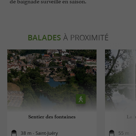
de baignade surveillé en saison.
BALADES
À PROXIMITÉ
Sentier des fontaines
La b
38 m - Saint-Juéry
55 m - S