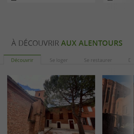
À DÉCOUVRIR
AUX ALENTOURS
Découvrir
Se loger
Se restaurer
Dé