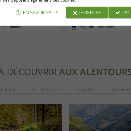
ormes déposent également des cookies.
ondels • Mur-de-Barrez
Le plateau de Thérond
EN SAVOIR PLUS
JE REFUSE
J'A
- Thérondels
154,2 km - Thérondels
À DÉCOUVRIR
AUX ALENTOUR
Se loger
Se restaurer
Déguster
Se divert