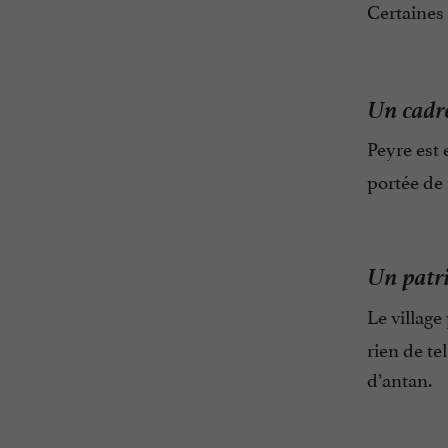
Certaines
Un cadre
Peyre est
portée de
Un patri
Le villag
rien de te
d’antan.