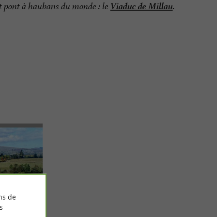
Viaduc de Millau
ut pont à haubans du monde : le
.
ns de
s