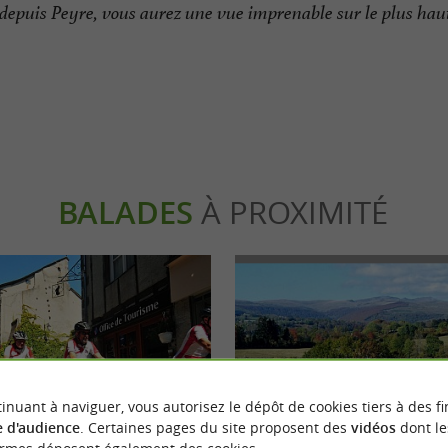
: depuis Peyre, vous aurez une vue imprenable
sur le plus ha
BALADES
À PROXIMITÉ
inuant à naviguer, vous autorisez le dépôt de cookies tiers à des fi
 d'audience
. Certaines pages du site proposent des
vidéos
dont le