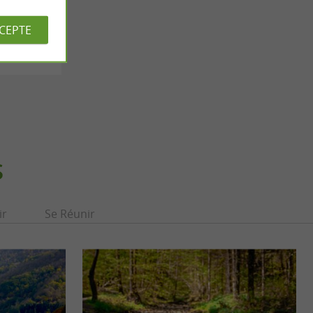
els
CCEPTE
S
ir
Se Réunir