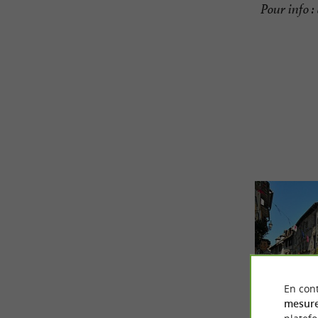
Pour info 
En cont
mesure