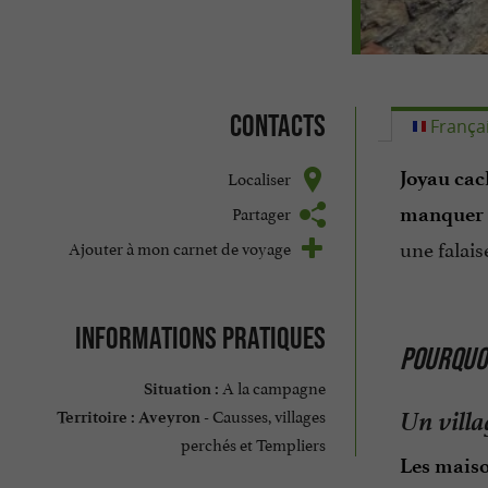
Contacts
França
Localiser
Joyau cac
Partager
manquer
une falais
Ajouter à mon carnet de voyage
Informations pratiques
POURQUOI
A la campagne
Situation :
Un villa
Causses, villages
Territoire :
Aveyron -
perchés et Templiers
Les maiso