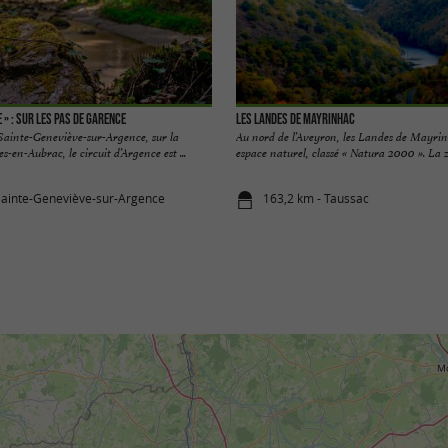
 » : sur les pas de Garence
Les Landes de Mayrinhac
 Sainte-Geneviève-sur-Argence, sur la
Au nord de l’Aveyron, les Landes de Mayri
en-Aubrac, le circuit d’Argence est ...
espace naturel, classé « Natura 2000 ». La zo
Sainte-Geneviève-sur-Argence
163,2 km - Taussac