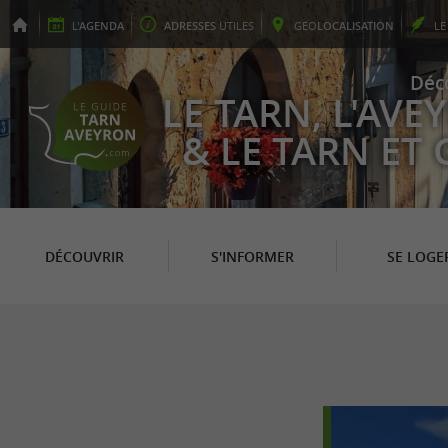
L'
AGENDA
ADRESSES
UTILES
GEO
LOCALISATION
L
Déc
LE TARN, L'AV
& LE TARN ET
DÉCOUVRIR
S'INFORMER
SE LOGE