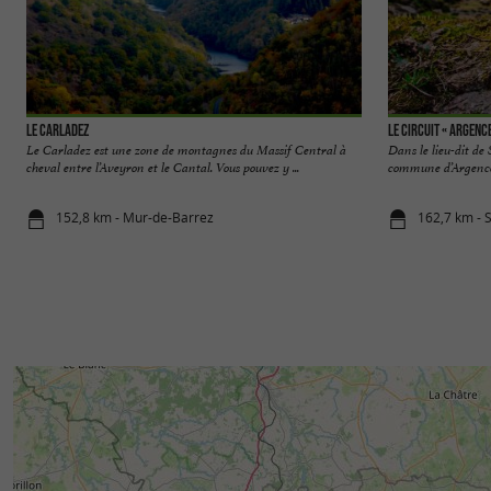
Le Carladez
Le circuit « Argence
Le Carladez est une zone de montagnes du Massif Central à
Dans le lieu-dit de
cheval entre l’Aveyron et le Cantal. Vous pouvez y ...
commune d’Argences-
152,8 km - Mur-de-Barrez
162,7 km - 