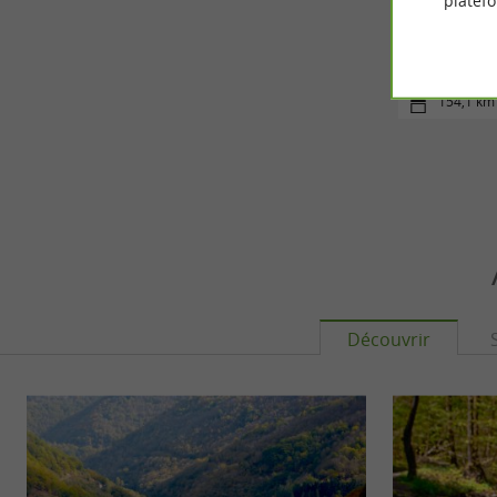
platef
Thér
154,1 km 
Découvrir