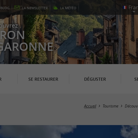
E
BLOG
LA
NEWSLETTER
LA
MÉTÉO
ouvrez
EYRON
 GARONNE
R
SE RESTAURER
DÉGUSTER
S
Accueil
Tourisme
Découvr