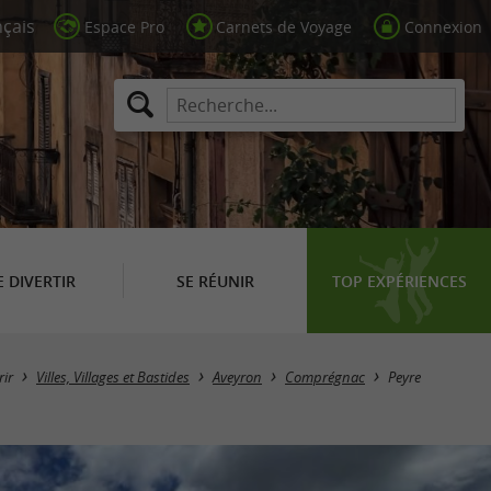
Espace Pro
Carnets de Voyage
Connexion
E DIVERTIR
SE RÉUNIR
TOP EXPÉRIENCES
ir
Villes, Villages et Bastides
Aveyron
Comprégnac
Peyre