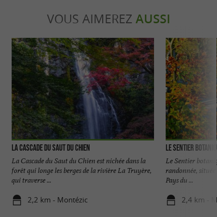
VOUS AIMEREZ
AUSSI
La cascade du Saut du Chien
Le sentier botani
La Cascade du Saut du Chien est nichée dans la
Le Sentier botani
forêt qui longe les berges de la rivière La Truyère,
randonnée, située 
qui traverse ...
Pays du ...
2,2 km - Montézic
2,4 km - M