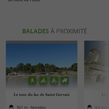
BALADES
À PROXIMITÉ
Le tour du lac de Saint-Gervais
Le 
301 m - Montézic
3,5 km -