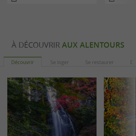
À DÉCOUVRIR
AUX ALENTOURS
Découvrir
Se loger
Se restaurer
Dé