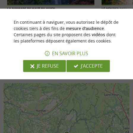
La cascade du Saut du Chien
Le sentier botani
La Cascade du Saut du Chien est nichée dans la
Le Sentier botani
En continuant à naviguer, vous autorisez le dépôt de
forêt qui longe les berges de la rivière La Truyère,
randonnée, située 
cookies tiers à des fins de
mesure d'audience
.
qui traverse ...
Pays du ...
Certaines pages du site proposent des
vidéos
dont
les plateformes déposent également des cookies.
2,2 km - Montézic
2,4 km - M
EN SAVOIR PLUS
JE REFUSE
J'ACCEPTE