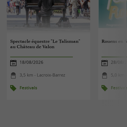
Spectacle équestre "Le Talisman"
Rouens en f
au Château de Valon
18/08/2026
28/08/2
3,5 km - Lacroix-Barrez
5,0 km -
Festivals
Festival