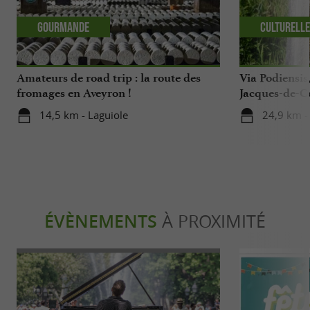
Gourmande
Culturell
Amateurs de road trip : la route des
Via Podiensis
fromages en Aveyron !
Jacques-de-C
Tarn-Aveyron
14,5 km - Laguiole
24,9 km -
ÉVÈNEMENTS
À PROXIMITÉ