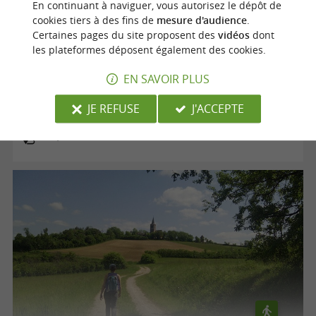
En continuant à naviguer, vous autorisez le dépôt de
cookies tiers à des fins de
mesure d'audience
.
Certaines pages du site proposent des
vidéos
dont
les plateformes déposent également des cookies.
Voie verte "le Chemin des Mineurs"
EN SAVOIR PLUS
JE REFUSE
J'ACCEPTE
Cagnac-les-Mines
12,5 km