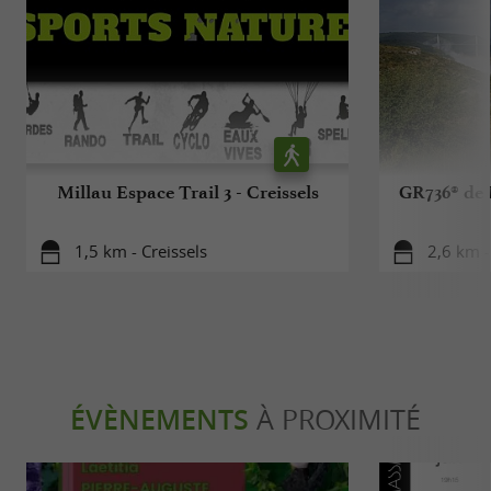
Millau Espace Trail 3 - Creissels
GR736® de 
1,5 km - Creissels
2,6 km -
ÉVÈNEMENTS
À PROXIMITÉ