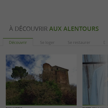
À DÉCOUVRIR
AUX ALENTOURS
Découvrir
Se loger
Se restaurer
Dé