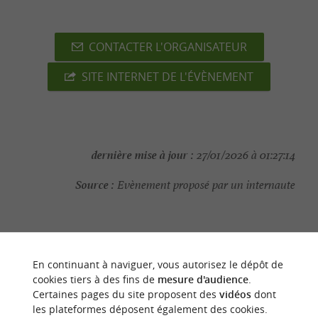
CONTACTER L'ORGANISATEUR
SITE INTERNET DE L'ÉVÈNEMENT
dernière mise à jour :
27/01/2026 à 01:27:14
Source :
Evènement proposé par un internaute
En continuant à naviguer, vous autorisez le dépôt de
NOUS AVONS TESTÉ
POUR VOUS
cookies tiers à des fins de
mesure d'audience
.
Certaines pages du site proposent des
vidéos
dont
les plateformes déposent également des cookies.