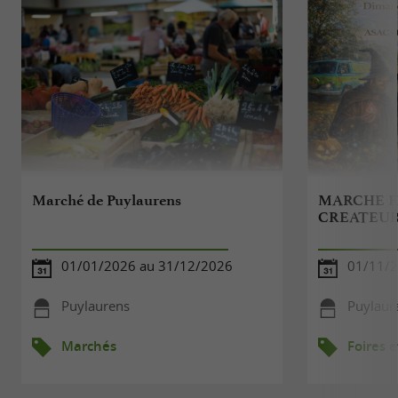
Marché de Puylaurens
MARCHE F
CREATEU
01/01/2026 au 31/12/2026
01/11/
Puylaurens
Puylaur
Marchés
Foires e