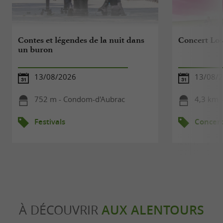
Contes et légendes de la nuit dans
Concert Los
un buron
13/08/2026
13/08/
752 m - Condom-d'Aubrac
4,3 km -
Festivals
Concert
À DÉCOUVRIR
AUX ALENTOURS