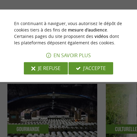
dernière mise à jour :
13/05/2026 à 12:00:00
En continuant à naviguer, vous autorisez le dépôt de
Source :
Crédit photo :
HIT Aveyron (ADAT Aveyron) -
cookies tiers à des fins de
mesure d'audience
.
Parc naturel régional de l'Aubrac
Certaines pages du site proposent des
vidéos
dont
les plateformes déposent également des cookies.
EN SAVOIR PLUS
JE REFUSE
J'ACCEPTE
NOUS AVONS TESTÉ
POUR VOUS
Gourmande
Culturell