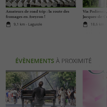
Amateurs de road trip : la route des
Via Podiensis
fromages en Aveyron !
Jacques-de-C
Tarn-Aveyron
9,1 km - Laguiole
18,6 km -
ÉVÈNEMENTS
À PROXIMITÉ