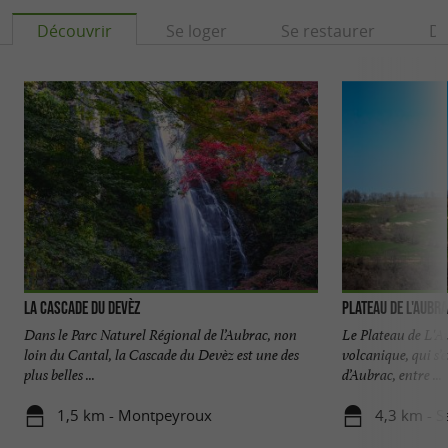
Découvrir
Se loger
Se restaurer
Dé
La Cascade du Devèz
Plateau de L'Aubr
Dans le Parc Naturel Régional de l’Aubrac, non
Le Plateau de L'A
loin du Cantal, la Cascade du Devèz est une des
volcanique, qui s’
plus belles ...
d’Aubrac, entre ...
1,5 km - Montpeyroux
4,3 km - S