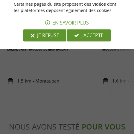
Certaines pages du site proposent des
vidéos
dont
les plateformes déposent également des cookies.
EN SAVOIR PLUS
JE REFUSE
J'ACCEPTE
Église Saint-Jacques de Montauban
Muséum d'Histoire
1,5 km - Montauban
1,6 km - 
NOUS AVONS TESTÉ
POUR VOUS