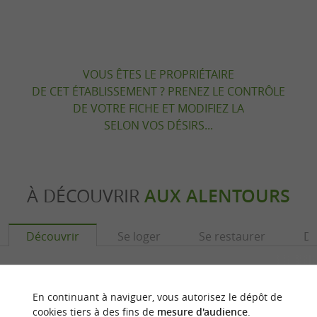
VOUS ÊTES LE PROPRIÉTAIRE
DE CET ÉTABLISSEMENT ? PRENEZ LE CONTRÔLE
DE VOTRE FICHE ET MODIFIEZ LA
SELON VOS DÉSIRS...
À DÉCOUVRIR
AUX ALENTOURS
Découvrir
Se loger
Se restaurer
Dé
En continuant à naviguer, vous autorisez le dépôt de
cookies tiers à des fins de
mesure d'audience
.