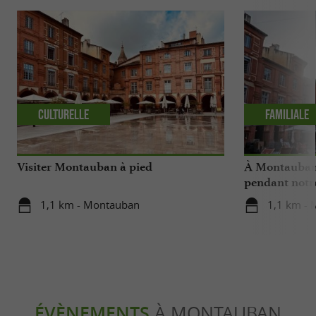
Culturelle
Familiale
Visiter Montauban à pied
À Montauban,
pendant notr
1,1 km - Montauban
1,1 km -
ÉVÈNEMENTS
À MONTAUBAN