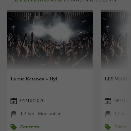
La rue Ketanou + Hyl
LES WAMP
01/10/2026
08/10/
1,4 km - Montauban
1,5 km 
Concerts
Concert