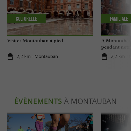
Culturelle
Familiale
Visiter Montauban à pied
À Montauban,
pendant notr
2,2 km - Montauban
2,2 km -
ÉVÈNEMENTS
À MONTAUBAN