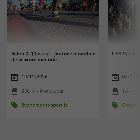
Salon & Théâtre - Journée mondiale
LES WAMP
de la santé mentale
10/10/2026
08/10/
208 m - Montauban
1,4 km 
Evènements sportifs
Concert