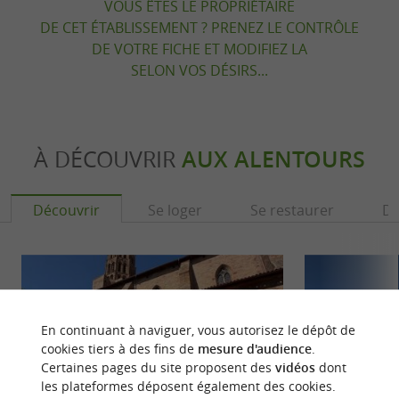
VOUS ÊTES LE PROPRIÉTAIRE
DE CET ÉTABLISSEMENT ? PRENEZ LE CONTRÔLE
DE VOTRE FICHE ET MODIFIEZ LA
SELON VOS DÉSIRS...
À DÉCOUVRIR
AUX ALENTOURS
Découvrir
Se loger
Se restaurer
Dé
En continuant à naviguer, vous autorisez le dépôt de
cookies tiers à des fins de
mesure d'audience
.
Certaines pages du site proposent des
vidéos
dont
les plateformes déposent également des cookies.