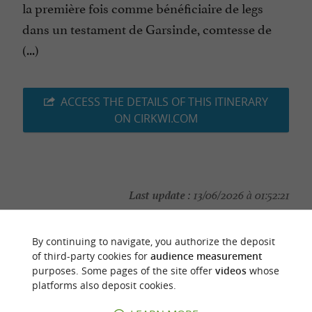
la première fois comme bénéficiaire de legs
dans un testament de Garsinde, comtesse de
(...)
ACCESS THE DETAILS OF THIS ITINERARY
ON CIRKWI.COM
Last update :
13/06/2026 à 01:52:21
Source :
Cirkwi
| Office de Tourisme d'Albi
By continuing to navigate, you authorize the deposit
Photo credit :
C2A
of third-party cookies for
audience measurement
purposes. Some pages of the site offer
videos
whose
platforms also deposit cookies.