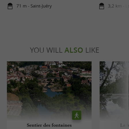
71 m - Saint-Juéry
3,2 km - L
YOU WILL
ALSO
LIKE
Sentier des fontaines
La b