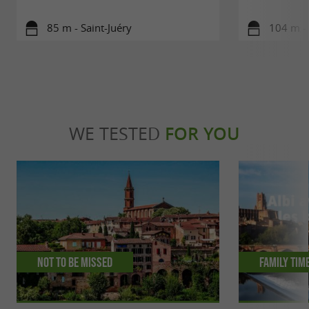
85 m - Saint-Juéry
104 m - 
WE TESTED
FOR YOU
Not to be missed
Family tim