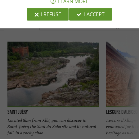
LEARN MORE
YOU WILL LIKE
ALSO
I REFUSE
I ACCEPT
Discover
Accommodation
Eating & Drink
Saint-Juéry
Lescure d'Albigeoi
Located 8km from Albi, you can discover in
Lescure d'Albigeo
Saint-Juéry the Saut du Sabo site and its natural
renowned for its r
fall, in a rocky chao ...
heritage as well as i