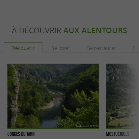
À DÉCOUVRIR
AUX ALENTOURS
Découvrir
Se loger
Se restaurer
Dé
Gorges du Tarn
Mostuéjouls