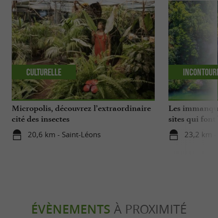
Culturelle
Incontour
Micropolis, découvrez l’extraordinaire
Les immanquab
cité des insectes
sites qui font
département
20,6 km - Saint-Léons
23,2 km -
ÉVÈNEMENTS
À PROXIMITÉ