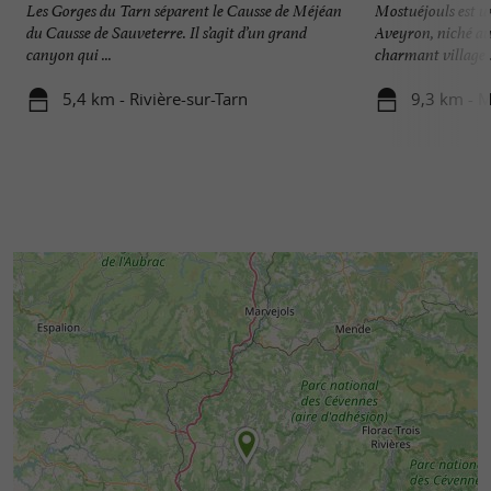
Les Gorges du Tarn séparent le Causse de Méjéan
Mostuéjouls est u
du Causse de Sauveterre. Il s’agit d’un grand
Aveyron, niché au
canyon qui ...
charmant village .
5,4 km - Rivière-sur-Tarn
9,3 km - M