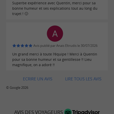
départ en retraite, ne manquez pas une
Superbe expérience avec Quentin, merci pour sa
bonne humeur et ses explications tout au long du
occasion de vous amuser !
Accessible aux
trajet ! 🙂
, Aqua
professionnels comme aux particuliers
Loisirs est la base nautique idéale pour se
retrouver et
vivre un bon moment de
. Rafting, canoë, kayak, paddle ou
complicité
Avis publié par Anais Eltrudis le 30/07/2026
descente encadrée pour découvrir la beauté des
Un grand merci à toute l'équipe ! Merci à Quentin
Gorges du Tarn,
pour sa bonne humeur et sa gentillesse !! Lieu
les formules sont adaptées à
magnifique, on a adoré !!
, et à votre budget. L'ambiance
votre demande
détendue de l'équipe contribue au plaisir que
ECRIRE UN AVIS
LIRE TOUS LES AVIS
vous aurez à naviguer avec la sécurité d'être
© Google 2026
guidés par des
moniteurs passionnés et
.
diplômés
Pour une étape plus confortable Canöe 2000
AVIS DES VOYAGEURS