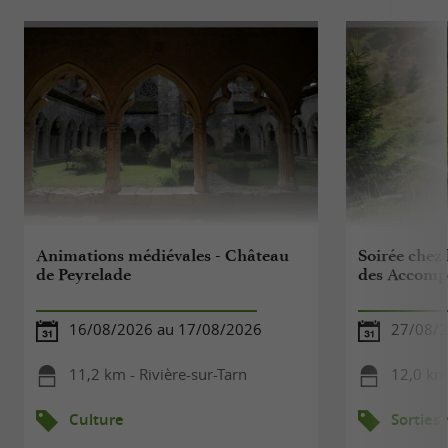
Animations médiévales - Château
Soirée chez
de Peyrelade
des Accomp
16/08/2026 au 17/08/2026
27/08/
11,2 km - Rivière-sur-Tarn
12,0 km
Culture
Sorties