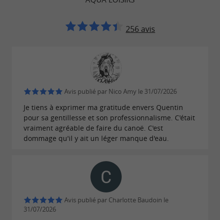
des plus beaux sites des Gorges du Tarn.
256 avis
Admirez la
qui
beauté imprenable de la nature
se dévoile sous vos yeux et prenez le temps de
glisser tranquillement sur l'eau pour apprécier
sa sérénité. Votre voiture se trouve sur le lieu
Avis publié par Nico Amy le 31/07/2026
d'arrivée, vous n'avez donc
pas de contrainte
Je tiens à exprimer ma gratitude envers Quentin
pour rentrer.
horaire
pour sa gentillesse et son professionnalisme. C'était
vraiment agréable de faire du canoë. C'est
dommage qu'il y ait un léger manque d'eau.
Aqua Loisirs, des moments aquatiques
inoubliables à partager
Anniversaire, enterrement de vie de célibataire,
Avis publié par Charlotte Baudoin le
retrouvailles entre amis, team-building ou
31/07/2026