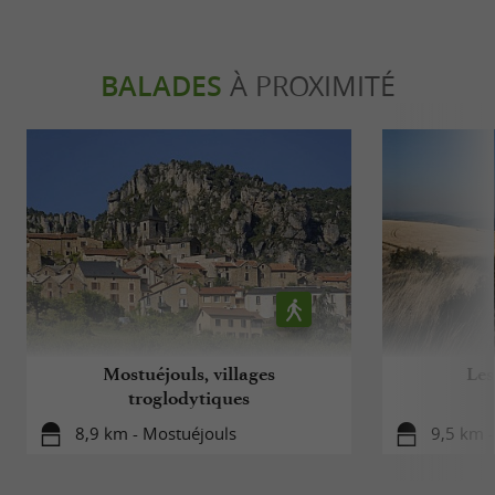
BALADES
À PROXIMITÉ
Mostuéjouls, villages
Les
troglodytiques
8,9 km - Mostuéjouls
9,5 km -