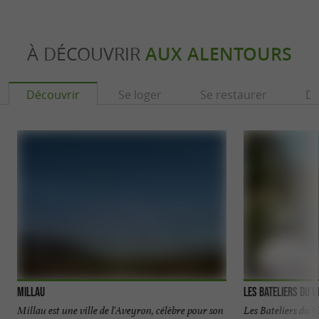
À DÉCOUVRIR
AUX ALENTOURS
Découvrir
Se loger
Se restaurer
Dé
Millau
Les Bateliers du V
Millau est une ville de l'Aveyron, célèbre pour son
Les Bateliers du 