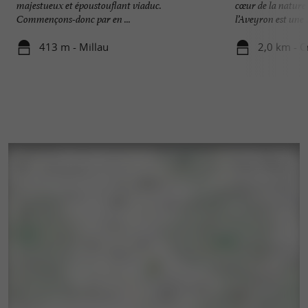
majestueux et époustouflant viaduc.
cœur de la nature 
Commençons-donc par en ...
l’Aveyron est une .
413 m - Millau
2,0 km - C