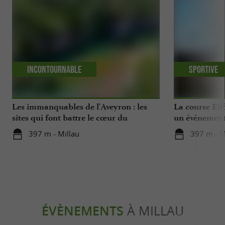
Incontournable
Sportive
Les immanquables de l'Aveyron : les
La course Eif
sites qui font battre le cœur du
un événement
département
Aveyron
397 m - Millau
397 m - M
ÉVÈNEMENTS
À MILLAU