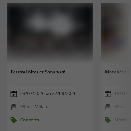
Festival Sites et Sons 2026
Marchés he
23/07/2026 au 27/08/2026
14/10/
39 m - Millau
39 m - M
Concerts
Marché