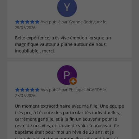
progresser et devenir autonome.
, réservez
Bonheur, liberté et plaisir de voler
vos vols biplace et votre stage de parapente en
Avis publié par Yvonne Rodriguez le
29/07/2026
toute sérénité avec Horizon Millau !
Belle expérience, très vive émotion lorsque un
magnifique vautour a plane autour de nous.
Inoubliable.. merci
:
HORIZON MILLAU propose également
Info
de multiples activités sportives de pleine nature
comme la Via Ferrata ou le canyoning,
contactez-les pour vous renseigner.
Avis publié par Philippe LAGARDE le
27/07/2026
Un moment extraordinaire avec ma fille. Une équipe
très pro, à l'écoute des particularités individuelles,
carrément gentille, et à la fin un souvenir pour le
reste de nos vies, et l'envie de voler à nouveau. Ce
baptême était pour moi un rêve de 20 ans, et je
n'aurais pas pu imaginer meilleures conditions et