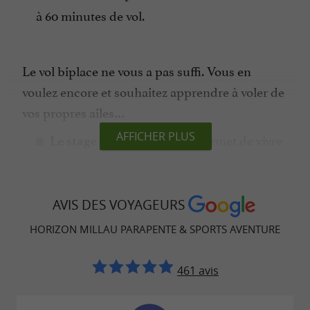
à 60 minutes de vol.
Le vol biplace ne vous a pas suffi. Vous en
voulez encore et souhaitez apprendre à voler de
vos propres ailes…
AFFICHER PLUS
vous permet de vivre
Le stage d’initiation
un moment unique : celui de vos premiers
vols solo. Après 3 matinées de pente école
, les
AVIS DES VOYAGEURS
(apprentissage technique de pilotage au sol)
2 dernières matinées sont consacrées aux
HORIZON MILLAU PARAPENTE & SPORTS AVENTURE
vols solo en guidage radio.
s’articule autour de 5
Le stage perf
461 avis
séances de perfectionnement pour