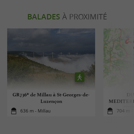
BALADES
À PROXIMITÉ
GR736® de Millau à St-Georges-de-
DU
Luzençon
MEDITERR
GTM
636 m - Millau
704 m - 
CO