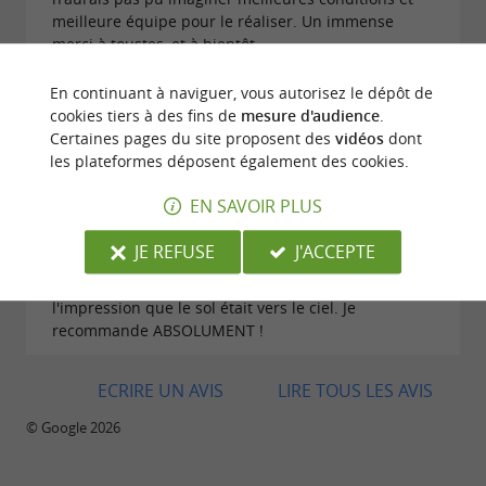
meilleure équipe pour le réaliser. Un immense
merci à toustes, et à bientôt.
En continuant à naviguer, vous autorisez le dépôt de
cookies tiers à des fins de
mesure d'audience
.
Certaines pages du site proposent des
vidéos
dont
les plateformes déposent également des cookies.
Avis publié par Albert Simon le 27/07/2026
EN SAVOIR PLUS
Super vol avec Fred ! Un peu trop exité au départ,
on a filé sur les ascendants des crêtes. Il nous a fait
JE REFUSE
J'ACCEPTE
faire un pendule tellement puissant, je me suis pris
4G et me suis retrouvé la tête à l'envers en ayant
l'impression que le sol était vers le ciel. Je
recommande ABSOLUMENT !
ECRIRE UN AVIS
LIRE TOUS LES AVIS
© Google 2026