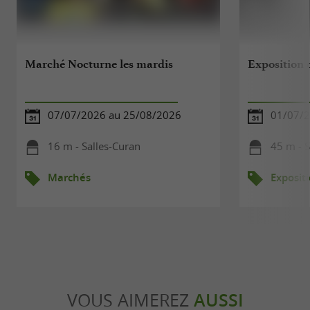
Marché Nocturne les mardis
Exposition 
07/07/2026 au 25/08/2026
01/07/2
16 m - Salles-Curan
45 m - S
Marchés
Exposit
VOUS AIMEREZ
AUSSI