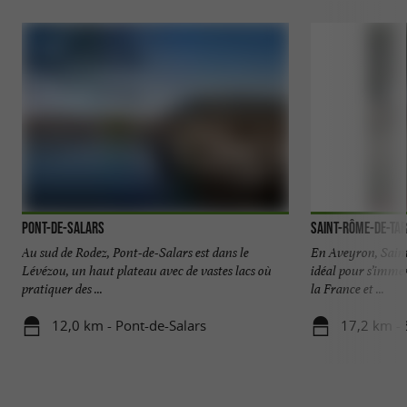
Pont-de-Salars
Saint-Rôme-de-Ta
Au sud de Rodez, Pont-de-Salars est dans le
En Aveyron, Sain
Lévézou, un haut plateau avec de vastes lacs où
idéal pour s’immer
pratiquer des ...
la France et ...
12,0 km - Pont-de-Salars
17,2 km -