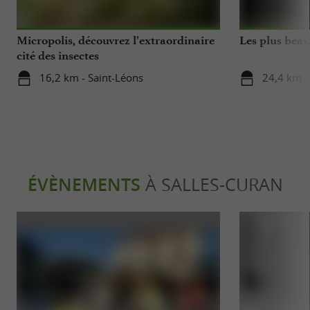
Micropolis, découvrez l’extraordinaire
Les plus beau
cité des insectes
16,2 km - Saint-Léons
24,4 km -
ÉVÈNEMENTS
À SALLES-CURAN