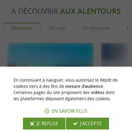
À DÉCOUVRIR
AUX ALENTOURS
Découvrir
Se loger
Se restaurer
Dé
En continuant à naviguer, vous autorisez le dépôt de
cookies tiers à des fins de
mesure d'audience
.
Certaines pages du site proposent des
vidéos
dont
les plateformes déposent également des cookies.
Lac de Pareloup-barrage
Pont-de-Salars
EN SAVOIR PLUS
Entre Rodez et Millau, le Lac de Pareloup se
Au sud de Rodez, P
JE REFUSE
J'ACCEPTE
trouve sur la commune d’Arvieu. C’est une
Lévézou, un haut p
retenue d’eau ...
pratiquer des ...