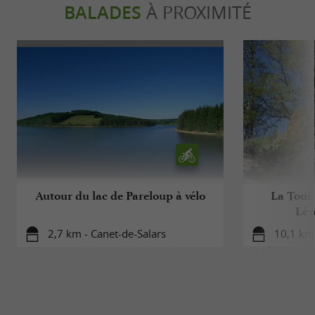
BALADES
À PROXIMITÉ
Autour du lac de Pareloup à vélo
La Tour 
Lév
2,7 km - Canet-de-Salars
10,1 km 