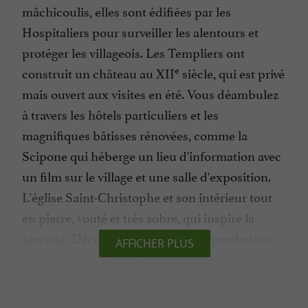
mâchicoulis, elles sont édifiées par les
Hospitaliers pour surveiller les alentours et
protéger les villageois. Les Templiers ont
e
construit un château au XII
siècle, qui est privé
mais ouvert aux visites en été. Vous déambulez
à travers les hôtels particuliers et les
magnifiques bâtisses rénovées, comme la
Scipone qui héberge un lieu d'information avec
un film sur le village et une salle d'exposition.
L'église Saint-Christophe et son intérieur tout
en pierre, vouté et très sobre, qui inspire la
sérénité. Découvrez aussi le petite presbytère.
AFFICHER PLUS
Passez entre les ruelles, pour aller à la rencontre
des lavognes, ces trous pavés qui étaient mis en
place par les éleveurs pour abreuver les bêtes,