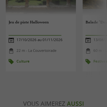
Jeu de piste Halloween
Balade "Des
17/10/2026 au 01/11/2026
13/08/
22 m - La Couvertoirade
60 m - 
Culture
Festival
VOUS AIMEREZ
AUSSI