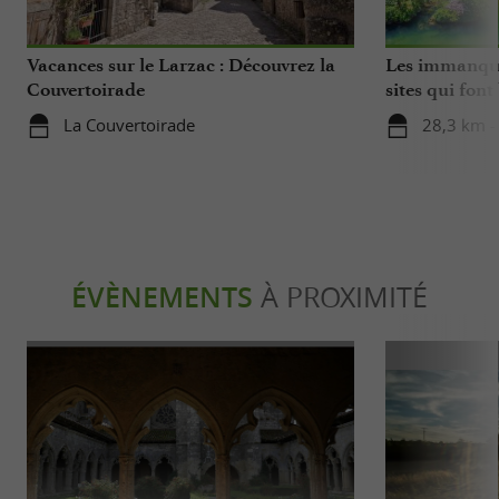
Vacances sur le Larzac : Découvrez la
Les immanquab
Couvertoirade
sites qui font
département
La Couvertoirade
28,3 km -
ÉVÈNEMENTS
À PROXIMITÉ