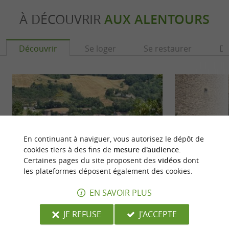
À DÉCOUVRIR
AUX ALENTOURS
Découvrir
Se loger
Se restaurer
Dé
En continuant à naviguer, vous autorisez le dépôt de
cookies tiers à des fins de
mesure d'audience
.
Certaines pages du site proposent des
vidéos
dont
les plateformes déposent également des cookies.
Sainte-Eulalie-de-Cernon
La Cavalerie
EN SAVOIR PLUS
Au cœur du plateau du Larzac, Sainte-Eulalie-de-
La Cavalerie est 
JE REFUSE
J'ACCEPTE
Cernon est un joyau médiéval en Aveyron. Ce
niché au cœur du 
village fortifié, ...
Ce village, ...