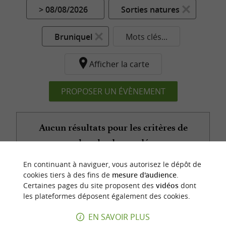
> 08/08/2026
Sorties natures
Bruniquel
Mots clés...
Afficher la carte
PROPOSER UN ÉVÈNEMENT
Aucun résultats pour les critères de
recherche demandés...
En continuant à naviguer, vous autorisez le dépôt de
cookies tiers à des fins de
mesure d'audience
.
Certaines pages du site proposent des
vidéos
dont
n
o
t
e
c
o
u
p
e
c
o
e
u
les plateformes déposent également des cookies.
r
d
r
EN SAVOIR PLUS