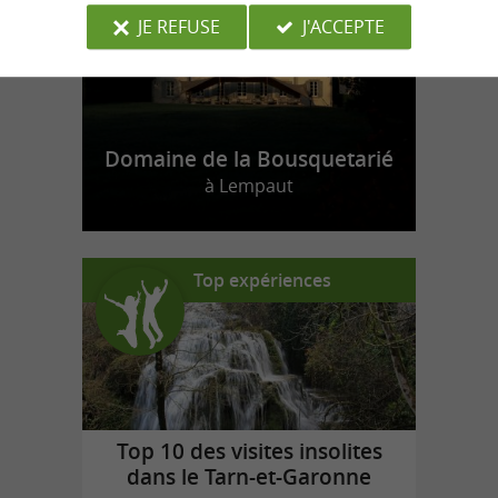
JE REFUSE
J'ACCEPTE
Domaine de la Bousquetarié
à Lempaut
Top expériences
Top 10 des visites insolites
dans le Tarn-et-Garonne