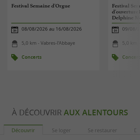
Festival Semaine d'Orgue
Festival Se
d'ouvertu
Delphine Me
08/08/2026 au 16/08/2026
09/08/
5,0 km - Vabres-l'Abbaye
5,0 km -
Concerts
Concert
À DÉCOUVRIR
AUX ALENTOURS
Découvrir
Se loger
Se restaurer
Dé