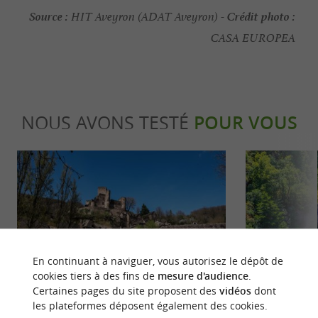
Source :
Crédit photo :
HIT Aveyron (ADAT Aveyron) -
CASA EUROPEA
NOUS AVONS TESTÉ
POUR VOUS
Culturelle
Incontour
En continuant à naviguer, vous autorisez le dépôt de
cookies tiers à des fins de
mesure d'audience
.
Certaines pages du site proposent des
vidéos
dont
les plateformes déposent également des cookies.
Les plus beaux villages de l’Aveyron
Les immanquab