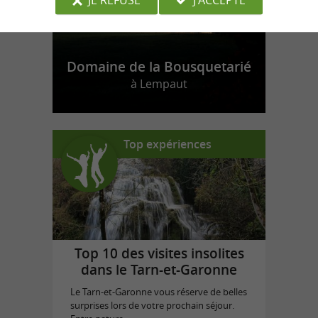
Domaine de la Bousquetarié
à Lempaut
Top expériences
Top 10 des visites insolites
dans le Tarn-et-Garonne
Le Tarn-et-Garonne vous réserve de belles
surprises lors de votre prochain séjour.