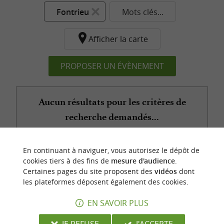
Fontrieu
Mots clés...
Afficher la carte
PROPOSER UN ÉVÈNEMENT
Aucun résultats pour les critères de
recherche demandés...
En continuant à naviguer, vous autorisez le dépôt de
n
o
t
e
c
o
u
p
e
c
o
e
u
cookies tiers à des fins de
mesure d'audience
.
r
d
r
Certaines pages du site proposent des
vidéos
dont
les plateformes déposent également des cookies.
EN SAVOIR PLUS
JE REFUSE
J'ACCEPTE