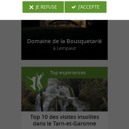
JE REFUSE
J'ACCEPTE
Domaine de la Bousquetarié
à Lempaut
Top expériences
Top 10 des visites insolites
dans le Tarn-et-Garonne