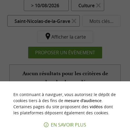
> 10/08/2026
Culture
Saint-Nicolas-de-la-Grave
Mots clés...
Afficher la carte
PROPOSER UN ÉVÈNEMENT
Aucun résultats pour les critères de
recherche demandés...
En continuant à naviguer, vous autorisez le dépôt de
cookies tiers à des fins de
mesure d'audience
.
Certaines pages du site proposent des
vidéos
dont
n
o
t
e
c
o
u
p
e
c
o
e
u
les plateformes déposent également des cookies.
r
d
r
EN SAVOIR PLUS