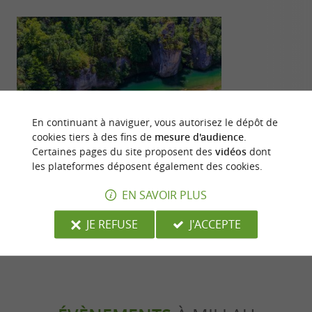
Incontournable
Sportive
En continuant à naviguer, vous autorisez le dépôt de
cookies tiers à des fins de
mesure d'audience
.
Certaines pages du site proposent des
vidéos
dont
les plateformes déposent également des cookies.
Les immanquables de l'Aveyron : les
La course Eif
sites qui font battre le cœur du
un événement
EN SAVOIR PLUS
département
Aveyron
246 m - Millau
246 m - M
JE REFUSE
J'ACCEPTE