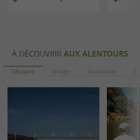
À DÉCOUVRIR
AUX ALENTOURS
Découvrir
Se loger
Se restaurer
Dé