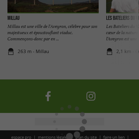
Millau
Les Bateliers du V
Millau est une ville de l'Aveyron, célèbre pour son
Les Bateliers du 
majestueux et époustouflant viaduc.
cœur de la nature 
Commençons-donc par en ...
l’Aveyron est une .
263 m - Millau
2,1 km - C
espace pro
mentions légales
plan du site
faire un lien