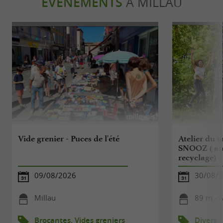
ÉVÈNEMENTS
À MILLAU
Vide grenier - Puces de l'été
Atelier du m
SNOOZ ( atel
recyclage)
09/08/2026
30/08/
Millau
89 m - M
Brocantes, Vides greniers
Divers