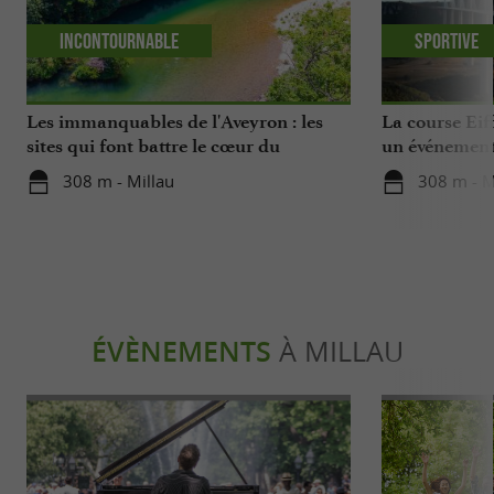
Incontournable
Sportive
Les immanquables de l'Aveyron : les
La course Eif
sites qui font battre le cœur du
un événement
département
Aveyron
308 m - Millau
308 m - M
ÉVÈNEMENTS
À MILLAU