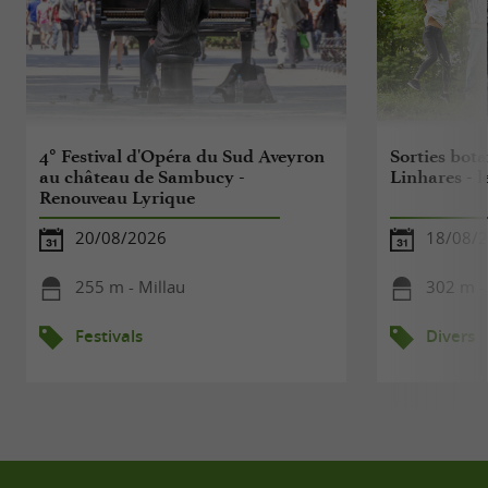
4° Festival d'Opéra du Sud Aveyron
Sorties bota
au château de Sambucy -
Linhares - l
Renouveau Lyrique
20/08/2026
18/08/
255 m - Millau
302 m -
Festivals
Divers