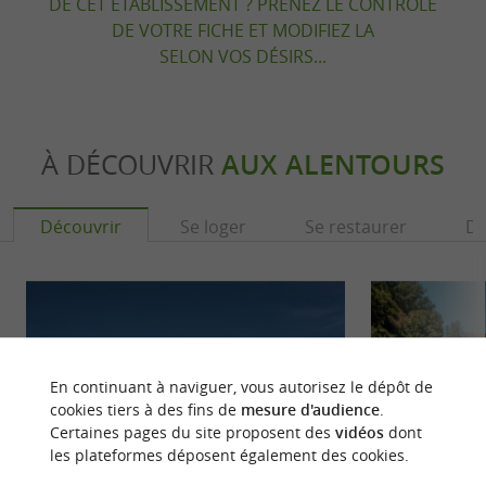
DE CET ÉTABLISSEMENT ? PRENEZ LE CONTRÔLE
DE VOTRE FICHE ET MODIFIEZ LA
SELON VOS DÉSIRS...
À DÉCOUVRIR
AUX ALENTOURS
Découvrir
Se loger
Se restaurer
Dé
En continuant à naviguer, vous autorisez le dépôt de
cookies tiers à des fins de
mesure d'audience
.
Certaines pages du site proposent des
vidéos
dont
les plateformes déposent également des cookies.