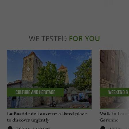
WE TESTED
FOR YOU
Culture and Heritage
Weekend & 
La Bastide de Lauzerte: a listed place
Walk in Lauze
to discover urgently
Garonne