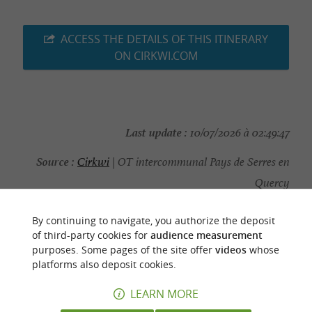
ACCESS THE DETAILS OF THIS ITINERARY
ON CIRKWI.COM
Last update :
10/07/2026 à 02:49:47
Source :
Cirkwi
| OT intercommunal Pays de Serres en
Quercy
Photo credit :
Les Yeux d'Olivier
By continuing to navigate, you authorize the deposit
of third-party cookies for
audience measurement
purposes. Some pages of the site offer
videos
whose
platforms also deposit cookies.
YOU WILL LIKE
ALSO
LEARN MORE