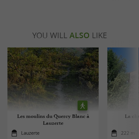
YOU WILL
ALSO
LIKE
Les moulins du Quercy Blanc à
La cha
Lauzerte
Lauzerte
222 m -