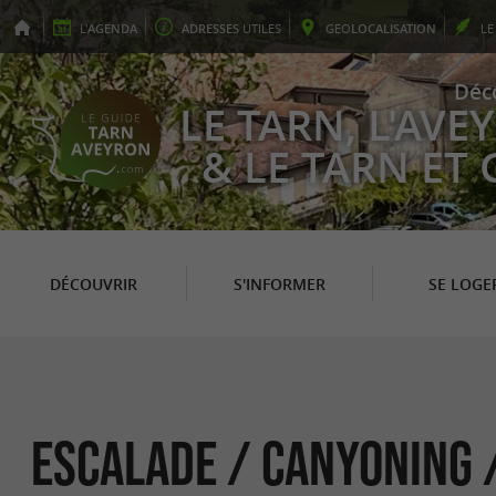
L'
AGENDA
ADRESSES
UTILES
GEO
LOCALISATION
L
Déc
LE TARN, L'AV
& LE TARN ET
DÉCOUVRIR
S'INFORMER
SE LOGE
Escalade / Canyoning /