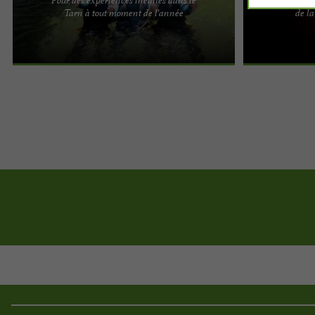
Audescapades, des aventures en plein air
Lo des Caverne
Tarn à tout moment de l'année
de l
inoubliables dans le Tarn et les départements
inoubliable à v
voisins Vous aimez la ...
antres de la ter