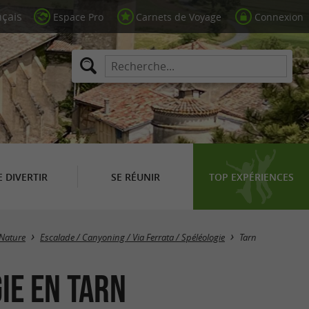
Espace Pro
Carnets de Voyage
Connexion
E DIVERTIR
SE RÉUNIR
TOP EXPÉRIENCES
Masquer la carte
 Nature
Escalade / Canyoning / Via Ferrata / Spéléologie
Tarn
ie en Tarn