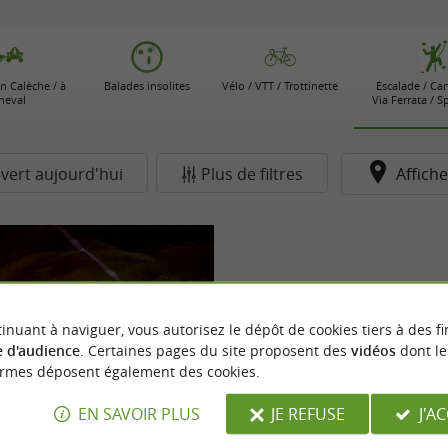
n Calèche / à
Balades insolites
Vélo / VTT / Trottinette
Escalade / Ca
heval
Via Ferrata / S
vert aujourd'hui
Plus de filtres
Affiche
inuant à naviguer, vous autorisez le dépôt de cookies tiers à des fi
 d'audience
. Certaines pages du site proposent des
vidéos
dont le
ormes déposent également des cookies.
EN SAVOIR PLUS
JE REFUSE
J'A
Lo Des Cavernes
érience inoubliable au cœur