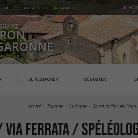
E
BLOG
LA
NEWSLETTER
LA
MÉTÉO
ouvrez
EYRON
 GARONNE
R
SE RESTAURER
DÉGUSTER
S
Accueil
Tourisme
Se divertir
Sports de Plein Air, Pleine
 Via Ferrata / Spéléolog