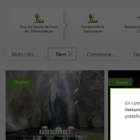
Tous les Sports de Plein
Randonnée et
Balades e
Air, Pleine Nature
Découverte
C
Mots clés...
Tarn
Commune...
Ou
Durfort
Sorèze
En cont
mesure
platef
Audescapades
Pour des expériences inédites dans le
Une exp